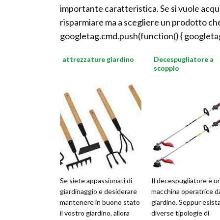
importante caratteristica. Se si vuole acq
risparmiare ma a scegliere un prodotto che
googletag.cmd.push(function() { googletag
attrezzature giardino
Decespugliatore a
scoppio
Se siete appassionati di
Il decespugliatore è u
giardinaggio e desiderare
macchina operatrice d
mantenere in buono stato
giardino. Seppur esist
il vostro giardino, allora
diverse tipologie di