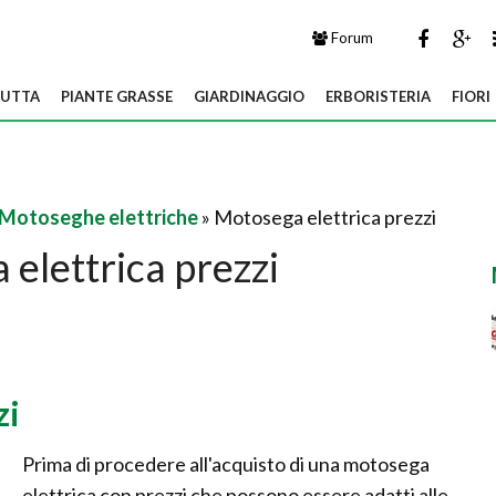
Forum
UTTA
PIANTE GRASSE
GIARDINAGGIO
ERBORISTERIA
FIORI
Motoseghe elettriche
» Motosega elettrica prezzi
elettrica prezzi
zi
Prima di procedere all'acquisto di una motosega
elettrica con prezzi che possono essere adatti alle