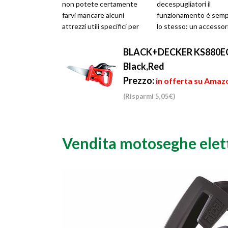
non potete certamente
decespugliatori il
farvi mancare alcuni
funzionamento è sem
attrezzi utili specifici per
lo stesso: un accessori
questa pratica piacevole ...
taglio, che può essere
testina ...
BLACK+DECKER KS880EC-Q
Black,Red
Prezzo:
in offerta su Amazo
(Risparmi 5,05€)
Vendita motoseghe elet