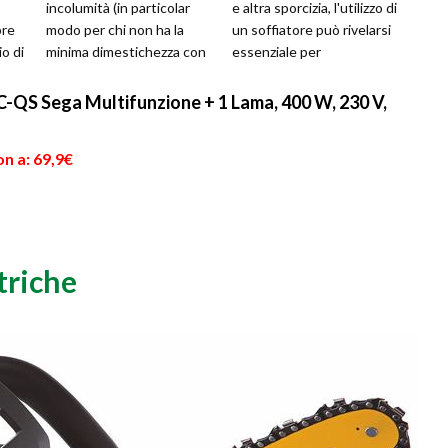
incolumità (in particolar
e altra sporcizia, l'utilizzo di
pre
modo per chi non ha la
un soffiatore può rivelarsi
o di
minima dimestichezza con
essenziale per
 una
materiali ed operazioni di
raggiungere i propri
qu...
obbiet...
S Sega Multifunzione + 1 Lama, 400 W, 230 V,
n a: 69,9€
triche