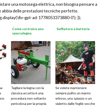
uistare una motosega elettrica, non bisogna pensare a
 abbia delle prestazioni tecniche perfette.
.display('div-gpt-ad-1778053373880-0'); });
Come costruire uno
Soffiatore a batteria
spaccalegna
na
Tagliare la legna con la
Se volete mantenere
a
classica accetta è una
sempre pulito un manto
ano
procedura non soltanto
erboso, uno spiazzo o un
pericolosa per la propria
vialetto dalle foglie secche