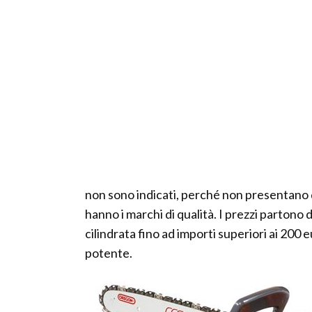
non sono indicati, perché non presentano qu
hanno i marchi di qualità. I prezzi partono 
cilindrata fino ad importi superiori ai 200 
potente.