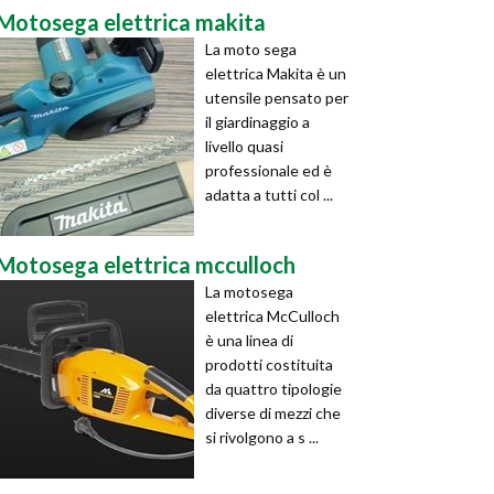
Motosega elettrica makita
La moto sega
elettrica Makita è un
utensile pensato per
il giardinaggio a
livello quasi
professionale ed è
adatta a tutti col ...
Motosega elettrica mcculloch
La motosega
elettrica McCulloch
è una linea di
prodotti costituita
da quattro tipologie
diverse di mezzi che
si rivolgono a s ...