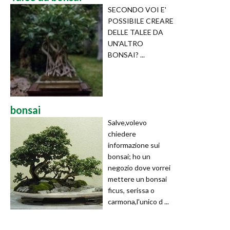
SECONDO VOI E'
POSSIBILE CREARE
DELLE TALEE DA
UN'ALTRO
BONSAI? ...
bonsai
Salve,volevo
chiedere
informazione sui
bonsai; ho un
negozio dove vorrei
mettere un bonsai
ficus, serissa o
carmona,l'unico d ...