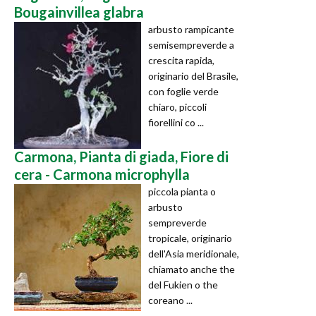
Bougainvillea glabra
arbusto rampicante
semisempreverde a
crescita rapida,
originario del Brasile,
con foglie verde
chiaro, piccoli
fiorellini co ...
Carmona, Pianta di giada, Fiore di
cera - Carmona microphylla
piccola pianta o
arbusto
sempreverde
tropicale, originario
dell'Asia meridionale,
chiamato anche the
del Fukien o the
coreano ...