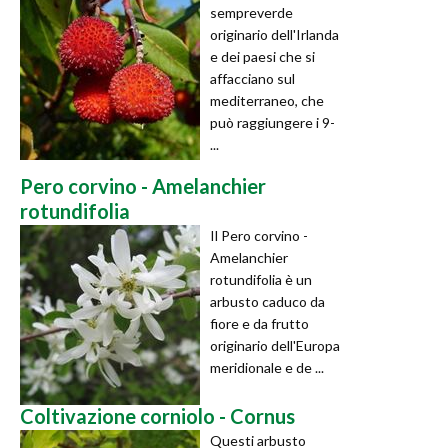
sempreverde
originario dell'Irlanda
e dei paesi che si
affacciano sul
mediterraneo, che
può raggiungere i 9-
...
Pero corvino - Amelanchier
rotundifolia
Il Pero corvino -
Amelanchier
rotundifolia è un
arbusto caduco da
fiore e da frutto
originario dell'Europa
meridionale e de ...
Coltivazione corniolo - Cornus
Questi arbusto