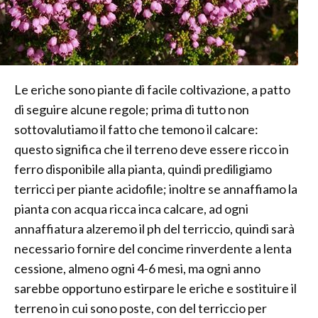
Le eriche sono piante di facile coltivazione, a patto
di seguire alcune regole; prima di tutto non
sottovalutiamo il fatto che temono il calcare:
questo significa che il terreno deve essere ricco in
ferro disponibile alla pianta, quindi prediligiamo
terricci per piante acidofile; inoltre se annaffiamo la
pianta con acqua ricca inca calcare, ad ogni
annaffiatura alzeremo il ph del terriccio, quindi sarà
necessario fornire del concime rinverdente a lenta
cessione, almeno ogni 4-6 mesi, ma ogni anno
sarebbe opportuno estirpare le eriche e sostituire il
terreno in cui sono poste, con del terriccio per