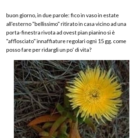
buon giorno, in due parole: fico in vaso in estate
all'esterno "bellissimo" ritirato in casa vicino ad una
porta-finestra rivota ad ovest pian pianino si è
"afflosciato" innaffiature regolari ogni 15 gg. come
posso fare per ridargli un po’ di vita?