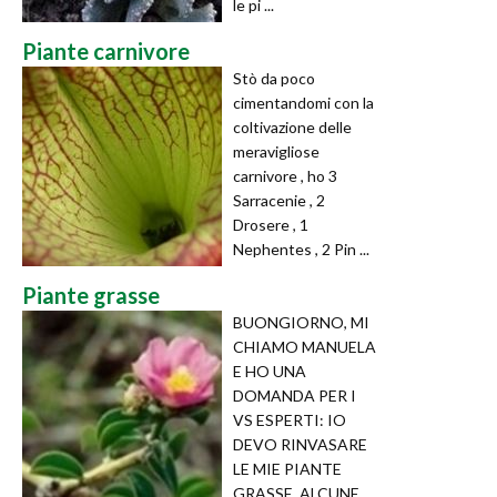
le pi ...
Piante carnivore
Stò da poco
cimentandomi con la
coltivazione delle
meravigliose
carnivore , ho 3
Sarracenie , 2
Drosere , 1
Nephentes , 2 Pin ...
Piante grasse
BUONGIORNO, MI
CHIAMO MANUELA
E HO UNA
DOMANDA PER I
VS ESPERTI: IO
DEVO RINVASARE
LE MIE PIANTE
GRASSE, ALCUNE