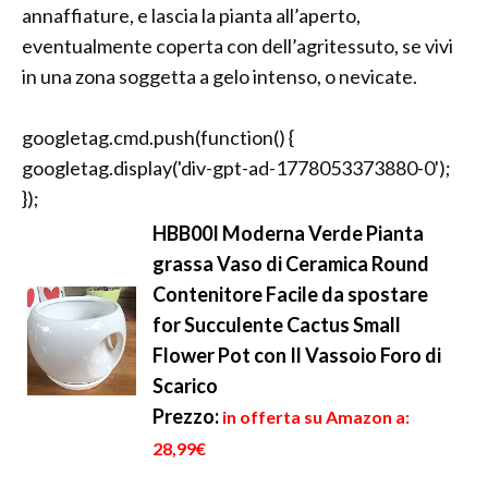
annaffiature, e lascia la pianta all’aperto,
eventualmente coperta con dell’agritessuto, se vivi
in una zona soggetta a gelo intenso, o nevicate.
googletag.cmd.push(function() {
googletag.display('div-gpt-ad-1778053373880-0');
});
HBB00I Moderna Verde Pianta
grassa Vaso di Ceramica Round
Contenitore Facile da spostare
for Succulente Cactus Small
Flower Pot con Il Vassoio Foro di
Scarico
Prezzo:
in offerta su Amazon a:
28,99€