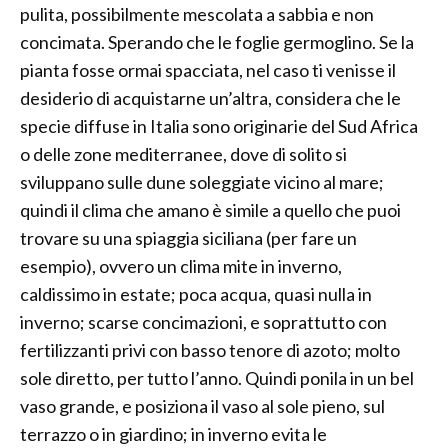
pulita, possibilmente mescolata a sabbia e non
concimata. Sperando che le foglie germoglino. Se la
pianta fosse ormai spacciata, nel caso ti venisse il
desiderio di acquistarne un’altra, considera che le
specie diffuse in Italia sono originarie del Sud Africa
o delle zone mediterranee, dove di solito si
sviluppano sulle dune soleggiate vicino al mare;
quindi il clima che amano è simile a quello che puoi
trovare su una spiaggia siciliana (per fare un
esempio), ovvero un clima mite in inverno,
caldissimo in estate; poca acqua, quasi nulla in
inverno; scarse concimazioni, e soprattutto con
fertilizzanti privi con basso tenore di azoto; molto
sole diretto, per tutto l’anno. Quindi ponila in un bel
vaso grande, e posiziona il vaso al sole pieno, sul
terrazzo o in giardino; in inverno evita le