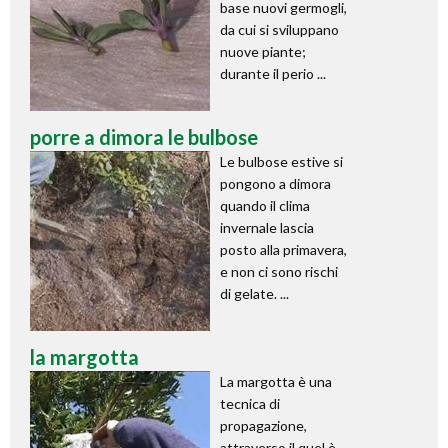
base nuovi germogli,
da cui si sviluppano
nuove piante;
durante il perio ...
porre a dimora le bulbose
Le bulbose estive si
pongono a dimora
quando il clima
invernale lascia
posto alla primavera,
e non ci sono rischi
di gelate. ...
la margotta
La margotta è una
tecnica di
propagazione,
attraverso il quel è