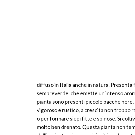
diffuso in Italia anche in natura. Presenta 
sempreverde, che emette un intenso aroma s
pianta sono presenti piccole bacche nere, c
vigoroso e rustico, a crescita non troppo 
o per formare siepi fitte e spinose. Si col
molto ben drenato. Questa pianta non teme