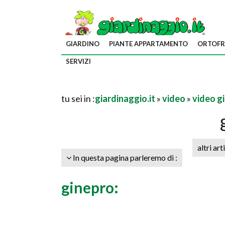
GIARDINO
PIANTE APPARTAMENTO
ORTOFR
SERVIZI
tu sei in :
giardinaggio.it
»
video
»
video g
altri art
In questa pagina parleremo di :
ginepro: