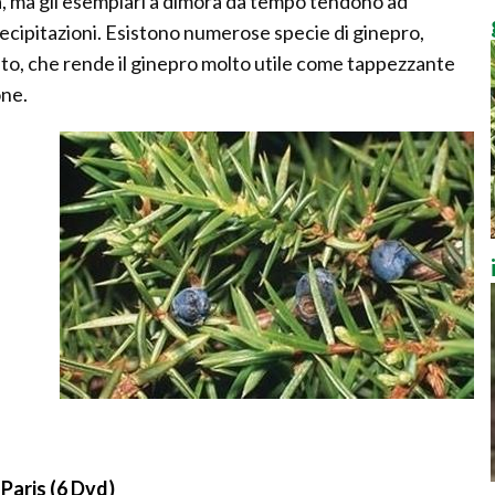
ta, ma gli esemplari a dimora da tempo tendono ad
recipitazioni. Esistono numerose specie di ginepro,
rato, che rende il ginepro molto utile come tappezzante
one.
Paris (6 Dvd)