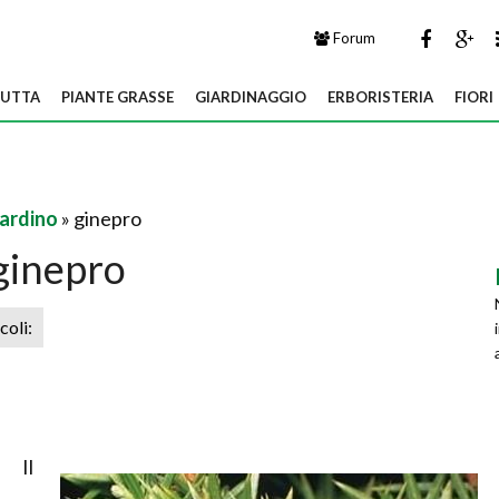
Forum
UTTA
PIANTE GRASSE
GIARDINAGGIO
ERBORISTERIA
FIORI
iardino
» ginepro
ginepro
icoli:
Il