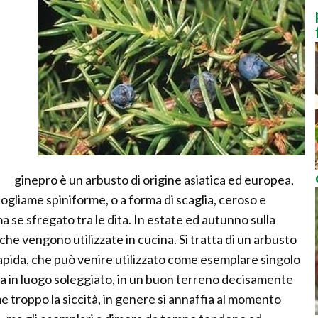
ginepro è un arbusto di origine asiatica ed europea,
fogliame spiniforme, o a forma di scaglia, ceroso e
e sfregato tra le dita. In estate ed autunno sulla
he vengono utilizzate in cucina. Si tratta di un arbusto
rapida, che può venire utilizzato come esemplare singolo
tiva in luogo soleggiato, in un buon terreno decisamente
 troppo la siccità, in genere si annaffia al momento