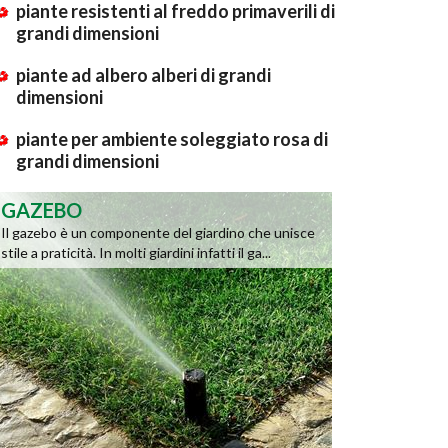
piante resistenti al freddo primaverili di
grandi dimensioni
piante ad albero alberi di grandi
dimensioni
piante per ambiente soleggiato rosa di
grandi dimensioni
GAZEBO
Il gazebo è un componente del giardino che unisce
stile a praticità. In molti giardini infatti il ga...