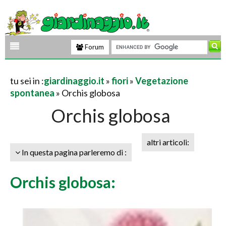
Forum
tu sei in :
giardinaggio.it
»
fiori
»
Vegetazione
spontanea
» Orchis globosa
Orchis globosa
altri articoli:
In questa pagina parleremo di :
Orchis globosa: