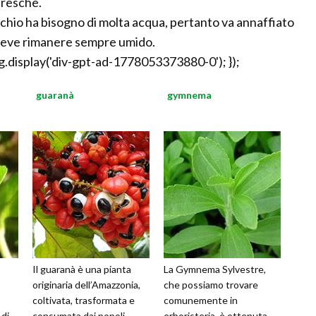
 fresche.
occhio ha bisogno di molta acqua, pertanto va annaffiato
 deve rimanere sempre umido.
.display('div-gpt-ad-1778053373880-0'); });
guaranà
gymnema
Il guaranà è una pianta
La Gymnema Sylvestre,
originaria dell’Amazzonia,
che possiamo trovare
coltivata, trasformata e
comunemente in
 di
consumata dai popoli
erboristeria, è ottenuta