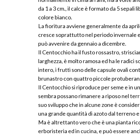
da 1 a 3 cm., il calce è formato da 5 sepali 
colore bianco.
La fioritura avviene generalmente da april
cresce soprattutto nel periodo invernale e
può avvenire da gennaio a dicembre.
Il Centocchio ha il fusto rossastro, strisci
larghezza, è molto ramosa ed ha le radici sot
intero, i frutti sono delle capsule ovali con
brunastro con quattro piccole protuberan
Il Centocchio si riproduce per seme e in un
sembra possano rimanere a riposo nel terren
suo sviluppo che in alcune zone è conside
una grande quantità di azoto dal terreno e
Ma è altrettanto vero che è una pianta ricc
erboristeria ed in cucina, e può essere anc