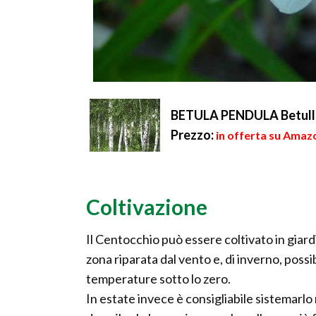
BETULA PENDULA Betulla b
Prezzo:
in offerta su Amazo
Coltivazione
Il Centocchio può essere coltivato in giardi
zona riparata dal vento e, di inverno, pos
temperature sotto lo zero.
In estate invece è consigliabile sistemarl