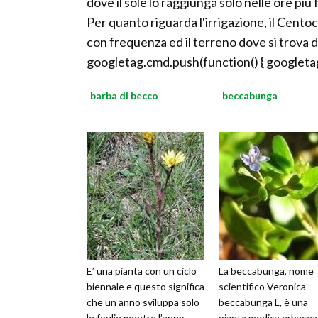
dove il sole lo raggiunga solo nelle ore più
Per quanto riguarda l'irrigazione, il Cent
con frequenza ed il terreno dove si trova
googletag.cmd.push(function() { googletag
barba di becco
beccabunga
E’ una pianta con un ciclo
La beccabunga, nome
biennale e questo significa
scientifico Veronica
che un anno sviluppa solo
beccabunga L, è una
le foglie mentre l’anno
pianta medica erbacea