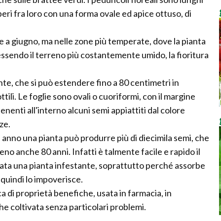
liberi fra loro con una forma ovale ed apice ottuso, di
e a giugno, ma nelle zone più temperate, dove la pianta
ssendo il terreno più costantemente umido, la fioritura
ante, che si può estendere fino a 80 centimetri in
tili. Le foglie sono ovali o cuoriformi, con il margine
tenenti all'interno alcuni semi appiattiti dal colore
ze.
 anno una pianta può produrre più di diecimila semi, che
o anche 80 anni. Infatti è talmente facile e rapido il
rata una pianta infestante, soprattutto perché assorbe
 quindi lo impoverisce.
a di proprietà benefiche, usata in farmacia, in
he coltivata senza particolari problemi.