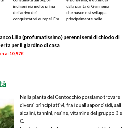
indigeni già molto prima
dalla pianta di Gymnema
dell’arrivo dei
che nasce e si sviluppa
conquistatori europei. Era
principalmente nelle
o
ritenuto un arbusto sacro,
foreste tropicali che si
 di
inserito...
trovano in India e nel ...
anco Lilla (profumatissimo) perenni semi di chiodo di
rta per il giardino di casa
n a: 10,97€
tà
Nella pianta del Centocchio possiamo trovare
diversi principi attivi, fra i quali saponoisidi, sali
alcalini, tannini, resine, vitamine del gruppo B e
C.