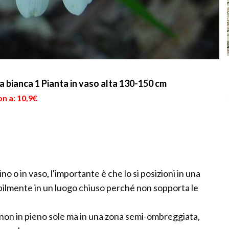
ianca 1 Pianta in vaso alta 130-150 cm
n a: 10,9€
no o in vaso, l'importante è che lo si posizioni in una
sibilmente in un luogo chiuso perché non sopporta le
o non in pieno sole ma in una zona semi-ombreggiata,