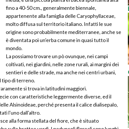
fino a 40-50 cm., generalmente biennale,
appartenente alla famiglia delle Caryophyllaceae,
molto diffusa sul territorio italiano. Infatti le sue
origine sono probabilmente mediterranee, anche se
è diventata poi un'erba comune in quasi tutto il
mondo.
La possiamo trovare un pò ovunque, nei campi
coltivati, nei giardini, nelle zone rurali, ai margini dei
sentieri e delle strade, ma anche nei centri urbani,
l tipo di terreno.
raramente si trova in latitudini maggiori.
ecie con caratteristiche leggermente diverse, ed il
lle Alsinoideae, perché presenta il calice dialisepalo,
i l'uno dall'altro.
risce alla forma stellata del fiore, che è situato
he sulle brattee verdi. I peduncoli floreali sono lunghi