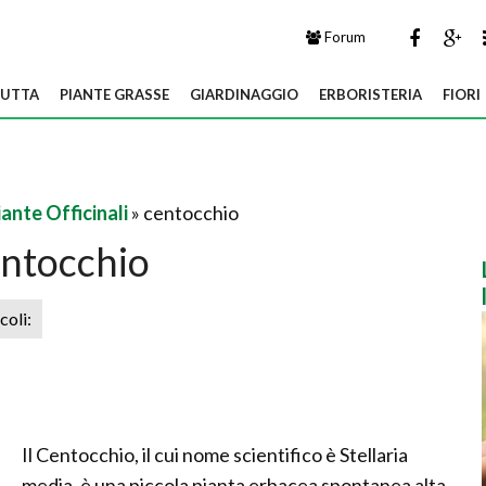
Forum
UTTA
PIANTE GRASSE
GIARDINAGGIO
ERBORISTERIA
FIORI
iante Officinali
» centocchio
ntocchio
icoli:
Il Centocchio, il cui nome scientifico è Stellaria
media, è una piccola pianta erbacea spontanea alta