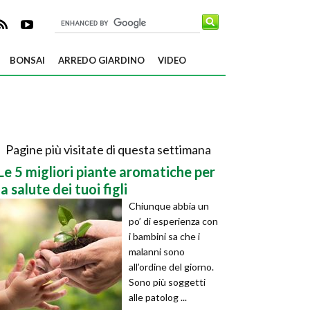
BONSAI
ARREDO GIARDINO
VIDEO
Pagine più visitate di questa settimana
Le 5 migliori piante aromatiche per
la salute dei tuoi figli
Chiunque abbia un
po’ di esperienza con
i bambini sa che i
malanni sono
all’ordine del giorno.
Sono più soggetti
alle patolog ...