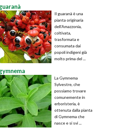
guaranà
Il guaranà è una
pianta originaria
dell’Amazzonia,
coltivata,
trasformata e
consumata dai
popoli indigeni già
molto prima del ...
gymnema
La Gymnema
Sylvestre, che
possiamo trovare
comunemente in
erboristeria, è
ottenuta dalla pianta
di Gymnema che
nasce e si svi ...