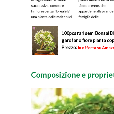
successivo, compare
tipo perenne, che
l’infiorescenza floreale.E’
appartiene alla grande
una pianta dalle molteplici
famiglia delle
proprietà, usata ...
Scrofulariacee. E’ molt
diffusa nei luoghi umidi
100pcs rari semi Bonsai Bi
monta...
garofano fiore pianta cope
Prezzo:
in offerta su Amazo
Composizione e proprie