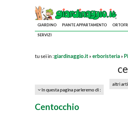
GIARDINO
PIANTE APPARTAMENTO
ORTOFR
SERVIZI
tu sei in :
giardinaggio.it
»
erboristeria
»
P
ce
altri art
In questa pagina parleremo di :
Centocchio