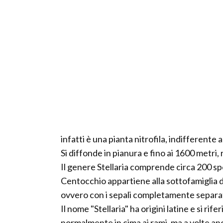
infatti è una pianta nitrofila, indifferente a
Si diffonde in pianura e fino ai 1600 metri, 
Il genere Stellaria comprende circa 200 sp
Centocchio appartiene alla sottofamiglia de
ovvero con i sepali completamente separatat
Il nome "Stellaria" ha origini latine e si rife
normalmente in cima ai rami, ma a volte anc