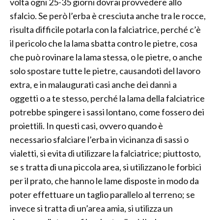
volta ogni 25-35 giorni dovrai provvedere allo
sfalcio. Se però l’erba è cresciuta anche tra le rocce,
risulta difficile potarla con la falciatrice, perché c’è
il pericolo che la lama sbatta contro le pietre, cosa
che può rovinare la lama stessa, o le pietre, o anche
solo spostare tutte le pietre, causandoti del lavoro
extra, e in malaugurati casi anche dei danni a
oggetti o a te stesso, perché la lama della falciatrice
potrebbe spingere i sassi lontano, come fossero dei
proiettili. In questi casi, ovvero quando è
necessario sfalciare l’erba in vicinanza di sassi o
vialetti, si evita di utilizzare la falciatrice; piuttosto,
se s tratta di una piccola area, si utilizzano le forbici
per il prato, che hanno le lame disposte in modo da
poter effettuare un taglio parallelo al terreno; se
invece si tratta di un’area amia, si utilizza un