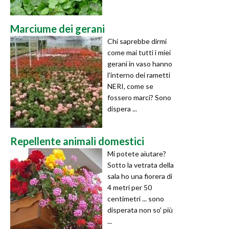
Marciume dei gerani
Chi saprebbe dirmi
come mai tutti i miei
gerani in vaso hanno
l'interno dei rametti
NERI, come se
fossero marci? Sono
dispera ...
Repellente animali domestici
Mi potete aiutare?
Sotto la vetrata della
sala ho una fiorera di
4 metri per 50
centimetri ... sono
disperata non so' più
...