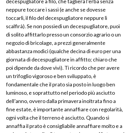
decespugliatore a filo, che taglierà l’erba senza
neppure toccare i sassi (e anche se dovesse
toccarli, il filo del decespugliatore neppure li
scalfirà). Se non possiedi un decespugliatore, puoi
di solito affittarlo presso un consorzio agrario o un
negozio di bricolage, a prezzi generalmente
abbastanza modici (qualche decina di euro per una
giornata di decespugliatore in affitto; chiaro che
poi dipende da dove vivi). Ti ricordo che per avere
un trifoglio vigoroso e ben sviluppato, è
fondamentale che il prato sia posto in luogo ben
luminoso, e soprattutto nel periodo più asciutto
dell’anno, ovvero dalla primavera inoltrata fino a
fine estate, è importante annaffiare con regolarità,
ogni volta che il terreno è asciutto. Quando si
annaffia il prato è consigliabile annaffiare molto e a