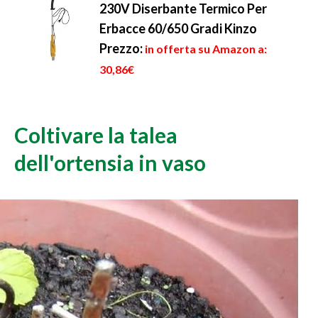
230V Diserbante Termico Per
Erbacce 60/650 Gradi Kinzo
Prezzo:
in offerta su Amazon a:
30,86€
Coltivare la talea
dell'ortensia in vaso