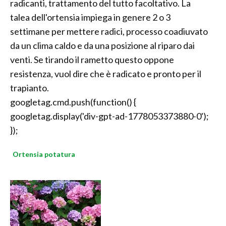
radicanti, trattamento del tutto facoltativo. La
talea dell'ortensia impiega in genere 2 o 3
settimane per mettere radici, processo coadiuvato
da un clima caldo e da una posizione al riparo dai
venti. Se tirando il rametto questo oppone
resistenza, vuol dire che è radicato e pronto per il
trapianto.
googletag.cmd.push(function() {
googletag.display('div-gpt-ad-1778053373880-0');
});
Ortensia potatura