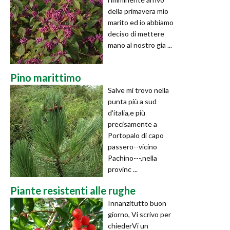
della primavera mio
marito ed io abbiamo
deciso di mettere
mano al nostro gia ...
Pino marittimo
Salve mi trovo nella
punta più a sud
d'italia,e più
precisamente a
Portopalo di capo
passero--vicino
Pachino---,nella
provinc ...
Piante resistenti alle rughe
Innanzitutto buon
giorno, Vi scrivo per
chiederVi un