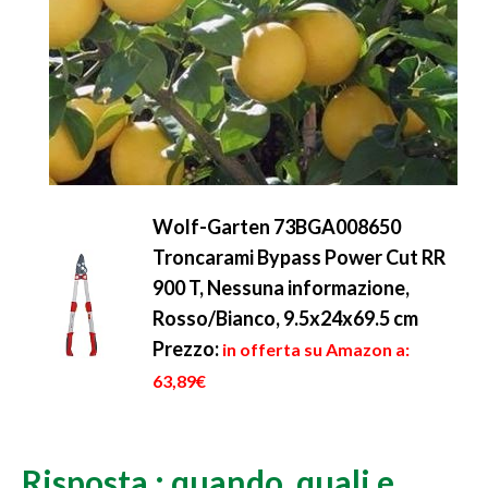
Wolf-Garten 73BGA008650
Troncarami Bypass Power Cut RR
900 T, Nessuna informazione,
Rosso/Bianco, 9.5x24x69.5 cm
Prezzo:
in offerta su Amazon a:
63,89€
Risposta : quando, quali e