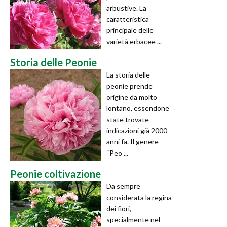
arbustive. La
caratteristica
principale delle
varietà erbacee ...
Storia delle Peonie
La storia delle
peonie prende
origine da molto
lontano, essendone
state trovate
indicazioni già 2000
anni fa. Il genere
“Peo ...
Peonie coltivazione
Da sempre
considerata la regina
dei fiori,
specialmente nel