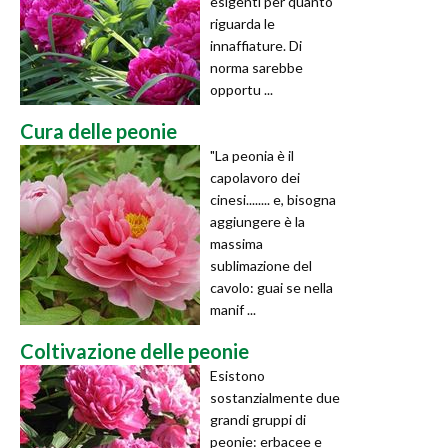
esigenti per quanto
riguarda le
innaffiature. Di
norma sarebbe
opportu ...
Cura delle peonie
"La peonia è il
capolavoro dei
cinesi........ e, bisogna
aggiungere è la
massima
sublimazione del
cavolo: guai se nella
manif ...
Coltivazione delle peonie
Esistono
sostanzialmente due
grandi gruppi di
peonie: erbacee e