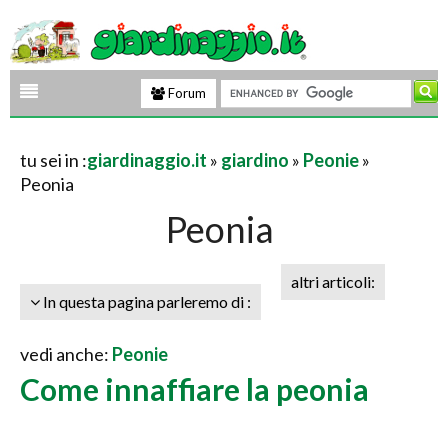
Forum
tu sei in :
giardinaggio.it
»
giardino
»
Peonie
»
Peonia
Peonia
altri articoli:
In questa pagina parleremo di :
vedi anche:
Peonie
Come innaffiare la peonia