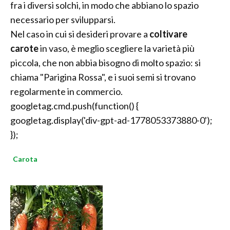
fra i diversi solchi, in modo che abbiano lo spazio
necessario per svilupparsi.
Nel caso in cui si desideri provare a
coltivare
carote
in vaso, è meglio scegliere la varietà più
piccola, che non abbia bisogno di molto spazio: si
chiama "Parigina Rossa", e i suoi semi si trovano
regolarmente in commercio.
googletag.cmd.push(function() {
googletag.display('div-gpt-ad-1778053373880-0');
});
Carota