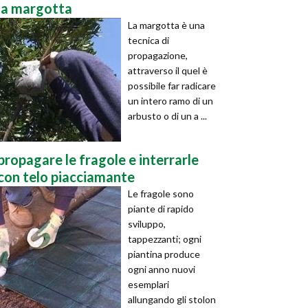
la margotta
La margotta è una
tecnica di
propagazione,
attraverso il quel è
possibile far radicare
un intero ramo di un
arbusto o di un a ...
propagare le fragole e interrarle
con telo piacciamante
Le fragole sono
piante di rapido
sviluppo,
tappezzanti; ogni
piantina produce
ogni anno nuovi
esemplari
allungando gli stolon