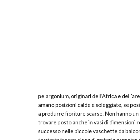
pelargonium, originari dell’Africa e dell’
amano posizioni calde e soleggiate, se po
a produrre fioriture scarse. Non hanno un
trovare posto anche in vasi di dimensioni
successo nelle piccole vaschette da balcon
terriccio fresco, ricco di materia organica