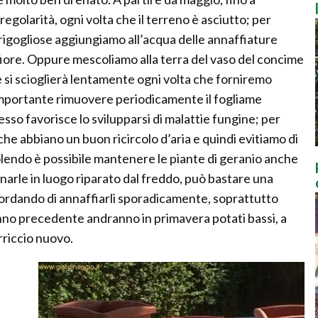
egolarità, ogni volta che il terreno è asciutto; per
rigogliose aggiungiamo all’acqua delle annaffiature
fiore. Oppure mescoliamo alla terra del vaso del concime
e si scioglierà lentamente ogni volta che forniremo
 importante rimuovere periodicamente il fogliame
sso favorisce lo svilupparsi di malattie fungine; per
e abbiano un buon ricircolo d’aria e quindi evitiamo di
olendo è possibile mantenere le piante di geranio anche
narle in luogo riparato dal freddo, può bastare una
icordando di annaffiarli sporadicamente, soprattutto
’anno precedente andranno in primavera potati bassi, a
rriccio nuovo.