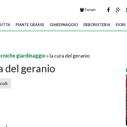
Forum
UTTA
PIANTE GRASSE
GIARDINAGGIO
ERBORISTERIA
FIORI
ecniche giardinaggio
» la cura del geranio
a del geranio
icoli:
I