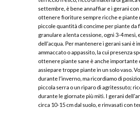
settembre, è bene annaffiar e i gerani con r
ottenere fioriture sempre ricche e piante 
piccole quantità di concime per piante da 
granulare a lenta cessione, ogni 3-4 mesi, 
dell’acqua. Per mantenere i gerani sani è
ammaccato o appassito, la cui presenza spe
ottenere piante sane è anche importante ch
assiepare troppe piante in un solo vaso. V
durante l’inverno, ma ricordiamo di posizio
piccola serra o un riparo di agritessuto; r
durante le giornate più miti. I gerani dell
circa 10-15 cm dal suolo, e rinvasati con te