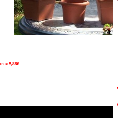
n a: 9,88€