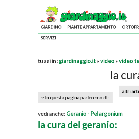
GIARDINO
PIANTE APPARTAMENTO
ORTOFR
SERVIZI
tu sei in :
giardinaggio.it
»
video
»
video t
la cur
altri art
In questa pagina parleremo di :
vedi anche:
Geranio - Pelargonium
la cura del geranio: