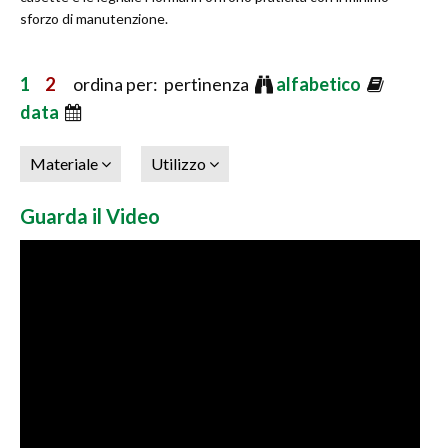
sforzo di manutenzione.
1
2
ordina per: pertinenza
alfabetico
data
Materiale
Utilizzo
Guarda il Video