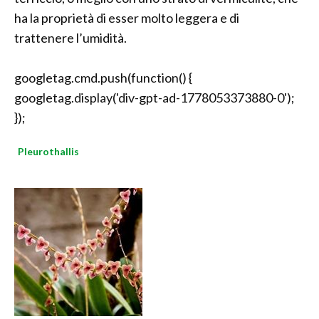
ha la proprietà di esser molto leggera e di
trattenere l’umidità.
googletag.cmd.push(function() {
googletag.display('div-gpt-ad-1778053373880-0');
});
Pleurothallis