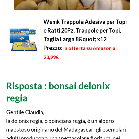
Wemk Trappola Adesiva per Topi
e Ratti 20Pz, Trappole per Topi,
Taglia Larga 8&quot; x12
Prezzo:
in offerta su Amazon a:
23,99€
Risposta : bonsai delonix
regia
Gentile Claudia,
la delonix regia, o poinciana regia, è un albero
maestoso originario del Madagascar; gli esemplari
adulti producono una spettacolare fioritura, nei