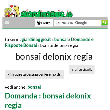
Forum
tu sei in :
giardinaggio.it
»
bonsai
»
Domande e
Risposte Bonsai
» bonsai delonix regia
bonsai delonix regia
altri articoli:
In questa pagina parleremo di :
vedi anche:
bonsai
Domanda : bonsai delonix
regia