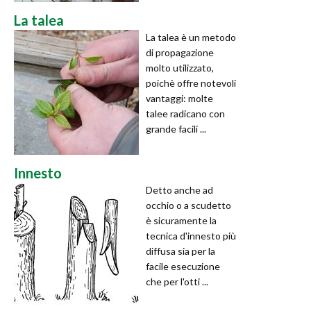
La talea
La talea è un metodo
di propagazione
molto utilizzato,
poichè offre notevoli
vantaggi: molte
talee radicano con
grande facili ...
Innesto
Detto anche ad
occhio o a scudetto
è sicuramente la
tecnica d'innesto più
diffusa sia per la
facile esecuzione
che per l'otti ...