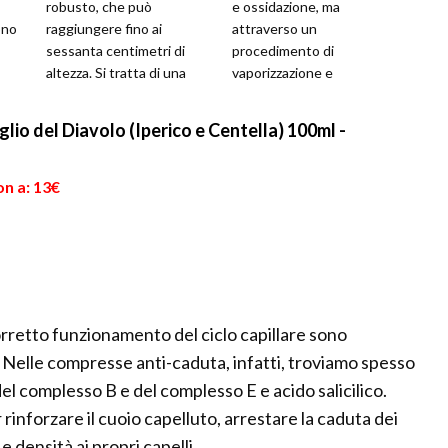
robusto, che può
e ossidazione, ma
ono
raggiungere fino ai
attraverso un
sessanta centimetri di
procedimento di
altezza. Si tratta di una
vaporizzazione e
pianta medicinale che
successiva essiccazione
ate
appartiene alla famiglia...
dei suoi elementi vegetali.
lio del Diavolo (Iperico e Centella) 100ml -
In questo m...
on a: 13€
 corretto funzionamento del ciclo capillare sono
. Nelle compresse anti-caduta, infatti, troviamo spesso
del complesso B e del complesso E e acido salicilico.
nforzare il cuoio capelluto, arrestare la caduta dei
 densità ai propri capelli.