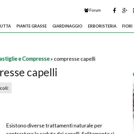
Forum
UTTA
PIANTE GRASSE
GIARDINAGGIO
ERBORISTERIA
FIORI
astiglie e Compresse
» compresse capelli
esse capelli
icoli:
Esistono diverse trattamenti naturale per
contrastare la caduta dei capelli. Solitamente si