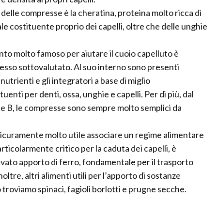
delle compresse è la cheratina, proteina molto ricca di
le costituente proprio dei capelli, oltre che delle unghie
to molto famoso per aiutare il cuoio capelluto è
pesso sottovalutato. Al suo interno sono presenti
nutrienti e gli integratori a base di miglio
enti per denti, ossa, unghie e capelli. Per di più, dal
A e B, le compresse sono sempre molto semplici da
 sicuramente molto utile associare un regime alimentare
ticolarmente critico per la caduta dei capelli, è
evato apporto di ferro, fondamentale per il trasporto
noltre, altri alimenti utili per l’apporto di sostanze
 troviamo spinaci, fagioli borlotti e prugne secche.