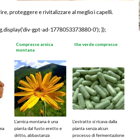
e, proteggere e rivitalizzare al meglio i capelli.
.display('div-gpt-ad-1778053373880-0'); });
Compresse arnica
the verde compresse
montana
L’arnica montana è una
L'estratto si ricava dalla
 ma
pianta dal fusto eretto e
pianta senza alcun
dritto, abbastanza
processo di fermentazione