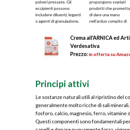
polveri pressate. Gli
propongono svariati
eccipienti possono
prodotti che promett
includere diluenti, leganti
di dare una mano
o agenti di granulazione,
nell'arduo compito di
glidanti (che aiutano al
perdere peso.Queste
deglutizion...
compresse, pubblicizz
Crema all'ARNICA ed Artig
ovu...
Verdesativa
Prezzo:
in offerta su Amaz
Principi attivi
Le sostanze naturali utili al ripristino del
generalmente molto ricche di sali minerali
fosforo, calcio, magnesio, ferro, vitamine 
Questi componenti sono fondamentali per ri
capelli e donare nuovamente forza, vigore e