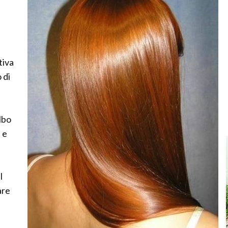
tiva
 di
ulbo
i e
l
are