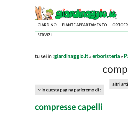
GIARDINO
PIANTE APPARTAMENTO
ORTOFR
SERVIZI
tu sei in :
giardinaggio.it
»
erboristeria
»
P
compr
altri art
In questa pagina parleremo di :
compresse capelli