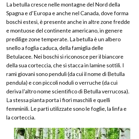
La betulla cresce nelle montagne del Nord della
Spagna e d’Europa e anche nel Canada, dove forma
boschi estesi, è presente anche in altre zone fredde
e montuose del continente americano, in genere
predilige zone temperate. La betulla è un albero
snello a foglia caduca, della famiglia delle
Betulacee. Nei boschi si riconosce per il biancore
della sua corteccia, che si stacca in lamine sottili. I
rami giovani sono penduli (da cui il nome di Betulla
pendula) e con piccoli noduli o verruche (da cui
deriva l’altro nome scientifico di Betulla verrucosa).
La stessa pianta porta i fiori maschili e quelli
femminili. Le parti utilizzate sono le foglie, la linfa e
la corteccia.