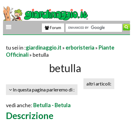
Forum
tu sei in :
giardinaggio.it
»
erboristeria
»
Piante
Officinali
» betulla
betulla
altri articoli:
In questa pagina parleremo di :
vedi anche:
Betulla - Betula
Descrizione