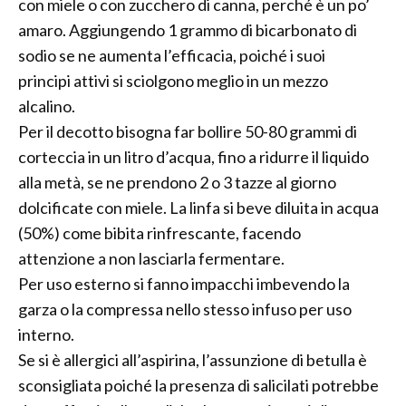
con miele o con zucchero di canna, perché è un po’
amaro. Aggiungendo 1 grammo di bicarbonato di
sodio se ne aumenta l’efficacia, poiché i suoi
principi attivi si sciolgono meglio in un mezzo
alcalino.
Per il decotto bisogna far bollire 50-80 grammi di
corteccia in un litro d’acqua, fino a ridurre il liquido
alla metà, se ne prendono 2 o 3 tazze al giorno
dolcificate con miele. La linfa si beve diluita in acqua
(50%) come bibita rinfrescante, facendo
attenzione a non lasciarla fermentare.
Per uso esterno si fanno impacchi imbevendo la
garza o la compressa nello stesso infuso per uso
interno.
Se si è allergici all’aspirina, l’assunzione di betulla è
sconsigliata poiché la presenza di salicilati potrebbe