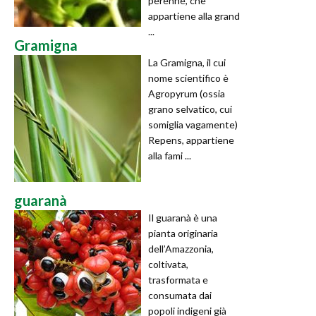
perenne, che
appartiene alla grand
...
Gramigna
La Gramigna, il cui
nome scientifico è
Agropyrum (ossia
grano selvatico, cui
somiglia vagamente)
Repens, appartiene
alla fami ...
guaranà
Il guaranà è una
pianta originaria
dell’Amazzonia,
coltivata,
trasformata e
consumata dai
popoli indigeni già