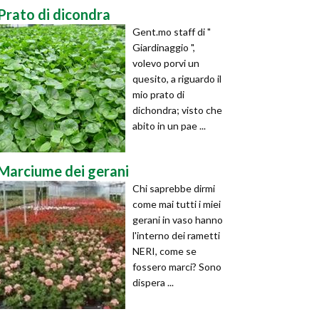
Prato di dicondra
Gent.mo staff di "
Giardinaggio ",
volevo porvi un
quesito, a riguardo il
mio prato di
dichondra; visto che
abito in un pae ...
Marciume dei gerani
Chi saprebbe dirmi
come mai tutti i miei
gerani in vaso hanno
l'interno dei rametti
NERI, come se
fossero marci? Sono
dispera ...