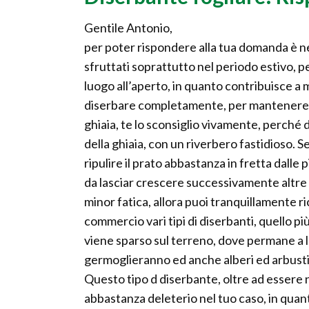
Gentile Antonio,
per poter rispondere alla tua domanda è n
sfruttati soprattutto nel periodo estivo, 
luogo all’aperto, in quanto contribuisce a 
diserbare completamente, per mantenere il
ghiaia, te lo sconsiglio vivamente, perché 
della ghiaia, con un riverbero fastidioso. 
ripulire il prato abbastanza in fretta dalle
da lasciar crescere successivamente altre
minor fatica, allora puoi tranquillamente r
commercio vari tipi di diserbanti, quello 
viene sparso sul terreno, dove permane a lu
germoglieranno ed anche alberi ed arbusti c
Questo tipo d diserbante, oltre ad essere n
abbastanza deleterio nel tuo caso, in quant