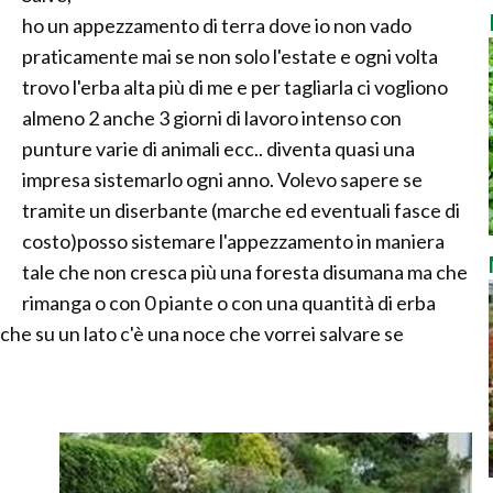
ho un appezzamento di terra dove io non vado
praticamente mai se non solo l'estate e ogni volta
trovo l'erba alta più di me e per tagliarla ci vogliono
almeno 2 anche 3 giorni di lavoro intenso con
punture varie di animali ecc.. diventa quasi una
impresa sistemarlo ogni anno. Volevo sapere se
tramite un diserbante (marche ed eventuali fasce di
costo)posso sistemare l'appezzamento in maniera
tale che non cresca più una foresta disumana ma che
rimanga o con 0 piante o con una quantità di erba
he su un lato c'è una noce che vorrei salvare se