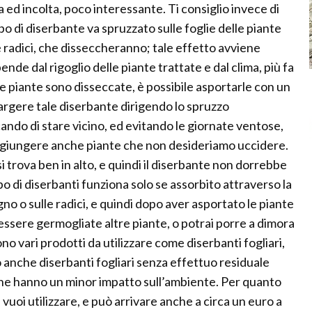
d incolta, poco interessante. Ti consiglio invece di
po di diserbante va spruzzato sulle foglie delle piante
e radici, che disseccheranno; tale effetto avviene
pende dal rigoglio delle piante trattate e dal clima, più fa
 le piante sono disseccate, è possibile asportarle con un
rgere tale diserbante dirigendo lo spruzzo
ando di stare vicino, ed evitando le giornate ventose,
aggiungere anche piante che non desideriamo uccidere.
i trova ben in alto, e quindi il diserbante non dorrebbe
po di diserbanti funziona solo se assorbito attraverso la
gno o sulle radici, e quindi dopo aver asportato le piante
essere germogliate altre piante, o potrai porre a dimora
no vari prodotti da utilizzare come diserbanti fogliari,
 anche diserbanti fogliari senza effettuo residuale
, che hanno un minor impatto sull’ambiente. Per quanto
vuoi utilizzare, e può arrivare anche a circa un euro a