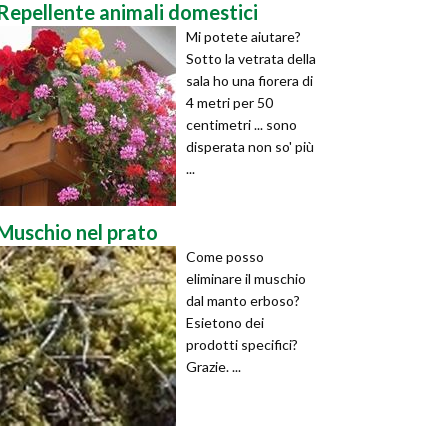
Repellente animali domestici
Mi potete aiutare?
Sotto la vetrata della
sala ho una fiorera di
4 metri per 50
centimetri ... sono
disperata non so' più
...
Muschio nel prato
Come posso
eliminare il muschio
dal manto erboso?
Esietono dei
prodotti specifici?
Grazie. ...