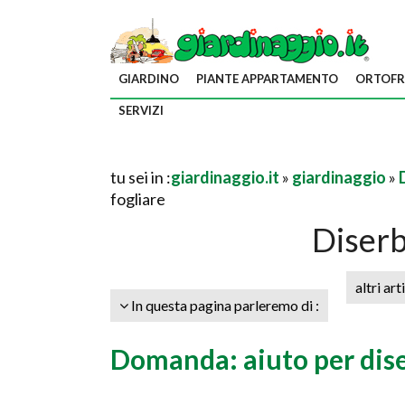
GIARDINO
PIANTE APPARTAMENTO
ORTOFR
SERVIZI
tu sei in :
giardinaggio.it
»
giardinaggio
»
fogliare
Diserb
altri art
In questa pagina parleremo di :
Domanda: aiuto per dis