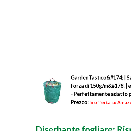
GardenTastico&#174; | Sa
forza di 150g/m&#178; | 
- Perfettamente adatto p
Prezzo:
in offerta su Amazo
Diserbante fogliare: Ris