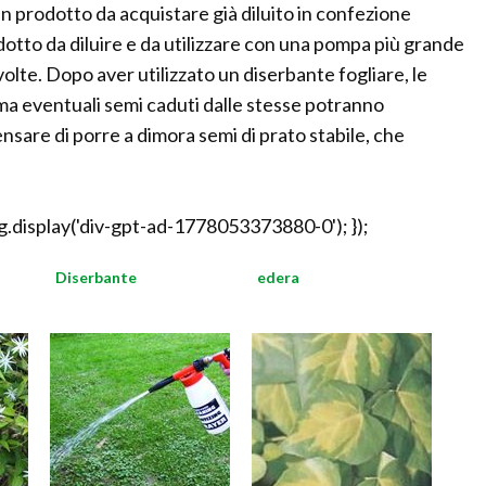
un prodotto da acquistare già diluito in confezione
odotto da diluire e da utilizzare con una pompa più grande
volte. Dopo aver utilizzato un diserbante fogliare, le
ma eventuali semi caduti dalle stesse potranno
sare di porre a dimora semi di prato stabile, che
.display('div-gpt-ad-1778053373880-0'); });
Diserbante
edera