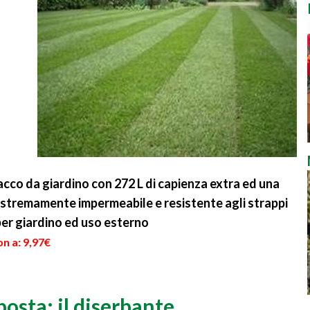
cco da giardino con 272 L di capienza extra ed una
estremamente impermeabile e resistente agli strappi
er giardino ed uso esterno
n a: 9,97€
posta: il diserbante