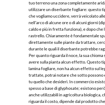
tuo terreno una zona completamente arida e
utilizzare un diserbante fogliare: questo ti
che vogliamo uccidere, verrà veicolato all
nell’arco di alcune ore o di alcuni giorni (di
caldo e più in fretta funziona), e dopo che
rastrello. Chiaramente è fondamentale spa
direttamente sulle piante da trattare, cerc
durante le quali il diserbante potrebbe r
Per quanto riguarda il noce, la sua chioma s
avere sulla pianta alcun effetto. Questo ti
lamina fogliare, non ha alcun effetto sul le
trattate, potrai notare che sotto possono 
tu quello che desideri. In commercio esisto
spesso a base di glyphosate; esistono però
anche utilizzabili in agricoltura biologica
riguarda il costo, dipende dal prodotto che 