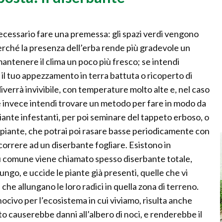
ecessario fare una premessa: gli spazi verdi vengono
perché la presenza dell’erba rende più gradevole un
mantenere il clima un poco più fresco; se intendi
 tuo appezzamento in terra battuta o ricoperto di
diverrà invivibile, con temperature molto alte e, nel caso
Se invece intendi trovare un metodo per fare in modo da
 piante infestanti, per poi seminare del tappeto erboso, o
 piante, che potrai poi rasare basse periodicamente con
icorrere ad un diserbante fogliare. Esistono in
più comune viene chiamato spesso diserbante totale,
ngo, e uccide le piante già presenti, quelle che vi
he allungano le loro radici in quella zona di terreno.
ocivo per l’ecosistema in cui viviamo, risulta anche
o causerebbe danni all’albero di noci, e renderebbe il