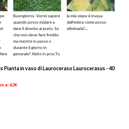
epe
Buongiorno. Vorrei sapere
la mia siepe è invasa
o
quando posso iniziare a
dall'edera come posso
mi
dare il diserbo al prato. So
eliminarla?...
che non deve fare freddo,
r
ma mentre lo passo o
o
durante il giorno in
 fare
generale? Abito in prov.To
ne...
e le temperature vanno
da...
 Pianta in vaso di Lauroceraso Laurocerasus - 40
on a: 62€