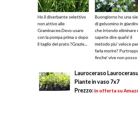
Ho il diserbante selettivo
Buongiorno ho una si
non attivo alle
di gelsomino in giardin
Graminacee.Devo usare
che intendo eliminare 
con la pompa prima o dopo
sapete dire qual'e' il
il taglio del prato ?Grazie...
metodo piu' veloce pe
farla morire? Purtropp
finche' vive non posso
i lavori di ristrutturazio
Lauroceraso Laurocerasus
Piante in vaso 7x7
Prezzo:
in offerta su Amaz