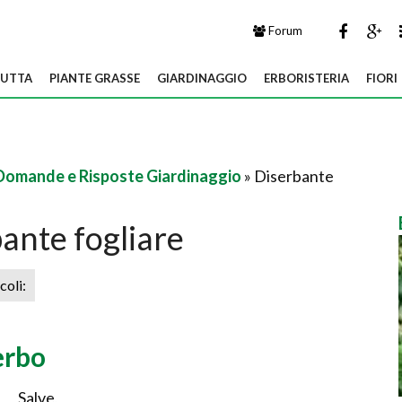
Forum
UTTA
PIANTE GRASSE
GIARDINAGGIO
ERBORISTERIA
FIORI
Domande e Risposte Giardinaggio
» Diserbante
ante fogliare
icoli:
erbo
Salve,