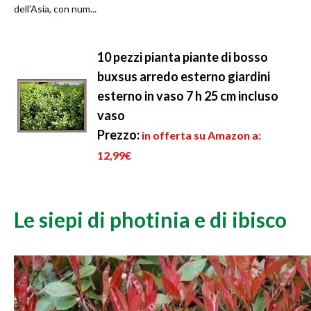
dell'Asia, con num...
10 pezzi pianta piante di bosso
buxsus arredo esterno giardini
esterno in vaso 7 h 25 cm incluso
vaso
Prezzo:
in offerta su Amazon a:
12,99€
Le siepi di photinia e di ibisco