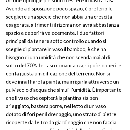
Alcune tipologie possono crescere in vaso a casa.
Avendo a disposizione poco spazio, è preferibile
scegliere una specie che non abbia una crescita
esagerata, altrimenti il rizoma non avrà abbastanza
spazio e deperirà velocemente. I due fattori
principali da tenere sotto controllo quando si
sceglie di piantare in vaso il bamboo, è che ha
bisogno di una umidità che non scenda mai al di
sotto del 70%. In caso di mancanza, si può sopperire
con la giusta umidificazione del terreno. Non si
deve innaffiare la pianta, ma irrigarla attraverso un
pulviscolo d'acqua che simuli l’umidità. È importante
che il vaso che ospiterà la piantina sia ben
arieggiato, basterà porre, nel letto di un vaso
dotato di fori per il drenaggio, uno strato di pietre
ricoperte da feltro da giardinaggio che non faccia