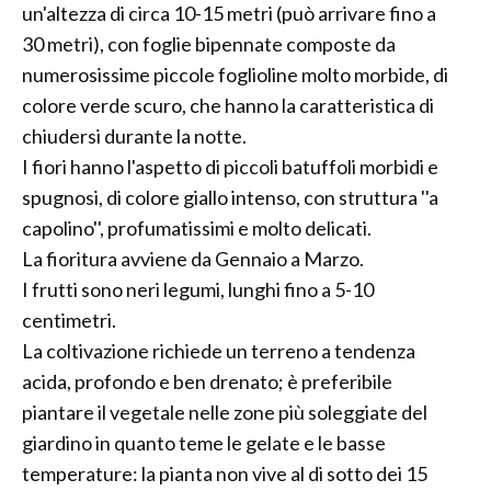
un'altezza di circa 10-15 metri (può arrivare fino a
30 metri), con foglie bipennate composte da
numerosissime piccole foglioline molto morbide, di
colore verde scuro, che hanno la caratteristica di
chiudersi durante la notte.
I fiori hanno l'aspetto di piccoli batuffoli morbidi e
spugnosi, di colore giallo intenso, con struttura ''a
capolino'', profumatissimi e molto delicati.
La fioritura avviene da Gennaio a Marzo.
I frutti sono neri legumi, lunghi fino a 5-10
centimetri.
La coltivazione richiede un terreno a tendenza
acida, profondo e ben drenato; è preferibile
piantare il vegetale nelle zone più soleggiate del
giardino in quanto teme le gelate e le basse
temperature: la pianta non vive al di sotto dei 15