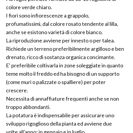
colore verde chiaro.
I fiori sono infiorescenze a grappolo,
profumatissimi, dal colore rosato tendente al lilla,
anche se esistono varietà di colore bianco.
La riproduzione avviene per innesto o per talea.
Richiede un terreno preferibilmente argilloso e ben
drenato, ricco di sostanza organica concimante.
E' preferibile coltivarla in zone soleggiate in quanto
teme molto il freddo ed ha bisogno di un supporto
(come muri o palizzate o spalliere) per poter
crescere.
Necessita di annaffiature frequenti anche se non
troppo abbondanti.
La potatura è indispensabile per assicurare uno
sviluppo rigoglioso della pianta ed avviene due
volte all'anno: in gennaio e in luglio.