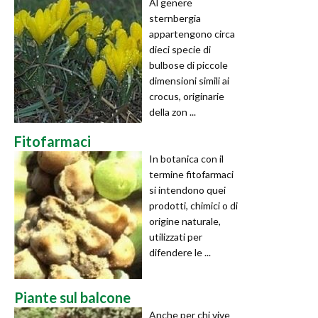
Al genere
sternbergia
appartengono circa
dieci specie di
bulbose di piccole
dimensioni simili ai
crocus, originarie
della zon ...
Fitofarmaci
In botanica con il
termine fitofarmaci
si intendono quei
prodotti, chimici o di
origine naturale,
utilizzati per
difendere le ...
Piante sul balcone
Anche per chi vive