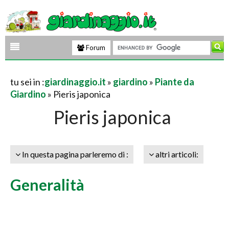
Forum
tu sei in :
giardinaggio.it
»
giardino
»
Piante da
Giardino
» Pieris japonica
Pieris japonica
In questa pagina parleremo di :
altri articoli:
Generalità