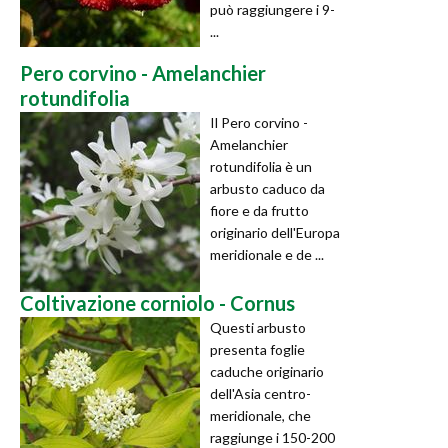
può raggiungere i 9-
...
Pero corvino - Amelanchier
rotundifolia
Il Pero corvino -
Amelanchier
rotundifolia è un
arbusto caduco da
fiore e da frutto
originario dell'Europa
meridionale e de ...
Coltivazione corniolo - Cornus
Questi arbusto
presenta foglie
caduche originario
dell'Asia centro-
meridionale, che
raggiunge i 150-200