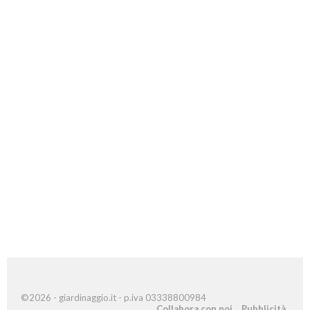
©2026 - giardinaggio.it - p.iva 03338800984
Collabora con noi
Pubblicità