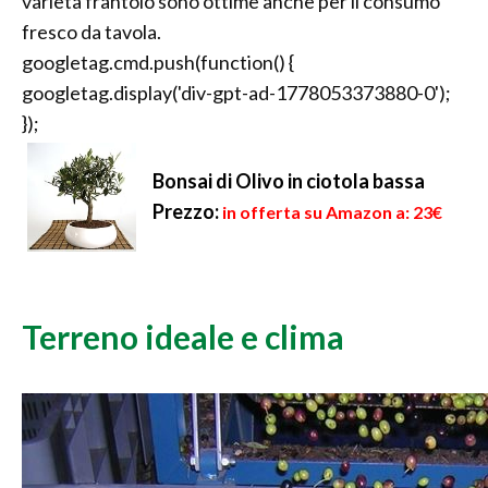
varietà frantoio sono ottime anche per il consumo
fresco da tavola.
googletag.cmd.push(function() {
googletag.display('div-gpt-ad-1778053373880-0');
});
Bonsai di Olivo in ciotola bassa
Prezzo:
in offerta su Amazon a: 23€
Terreno ideale e clima