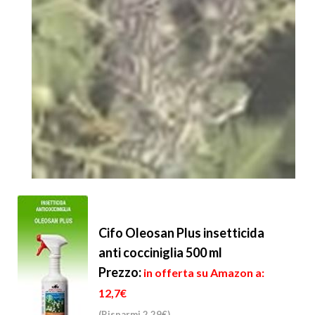
Cifo Oleosan Plus insetticida
anti cocciniglia 500 ml
Prezzo:
in offerta su Amazon a:
12,7€
(Risparmi 2,29€)