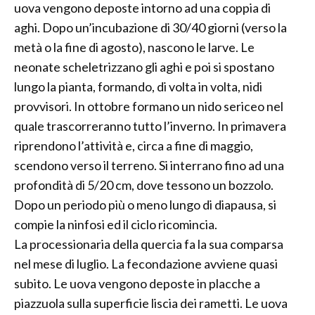
uova vengono deposte intorno ad una coppia di
aghi. Dopo un’incubazione di 30/40 giorni (verso la
metà o la fine di agosto), nascono le larve. Le
neonate scheletrizzano gli aghi e poi si spostano
lungo la pianta, formando, di volta in volta, nidi
provvisori. In ottobre formano un nido sericeo nel
quale trascorreranno tutto l’inverno. In primavera
riprendono l’attività e, circa a fine di maggio,
scendono verso il terreno. Si interrano fino ad una
profondità di 5/20 cm, dove tessono un bozzolo.
Dopo un periodo più o meno lungo di diapausa, si
compie la ninfosi ed il ciclo ricomincia.
La processionaria della quercia fa la sua comparsa
nel mese di luglio. La fecondazione avviene quasi
subito. Le uova vengono deposte in placche a
piazzuola sulla superficie liscia dei rametti. Le uova