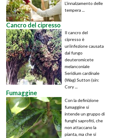
L’innalzamento delle
tempera ...
Cancro del cipresso
Il cancro del
cipresso è
un'infezione causata
dal fungo
deuteromicete
melanconiale
Seridium cardinale
(Wag) Sutton (sin:
Cory ...
Fumaggine
Con la definizione
fumaggine si
intende un gruppo di
funghi saprofiti, che
non attaccano la
pianta, ma che si