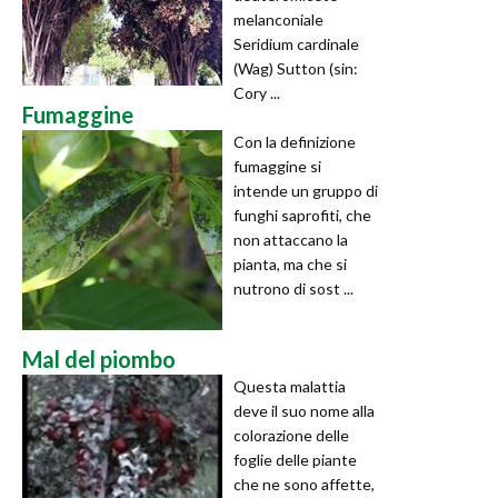
melanconiale
Seridium cardinale
(Wag) Sutton (sin:
Cory ...
Fumaggine
Con la definizione
fumaggine si
intende un gruppo di
funghi saprofiti, che
non attaccano la
pianta, ma che si
nutrono di sost ...
Mal del piombo
Questa malattia
deve il suo nome alla
colorazione delle
foglie delle piante
che ne sono affette,