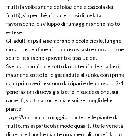
frutti (a volte anche defoliazione e cascola dei
frutti), sia perchè, ricoprendosi di melata,
favoriscono lo sviluppo di fumaggini anche molto
estese.
Gli adulti di
psilla
sembrano piccole cicale, lunghe
circa due centimetri, bruno-rossastre con addome
scuro, le ali sono spioventi e traslucide.
Svernano annidate sotto la corteccia degli alberi,
ma anche sotto le folgie cadute al suolo. con i primi
caldi primaverili escono dai ripari e depongono 3-4
generazioni di uova giallastre in successione, sui
rametti, sotto la corteccia e sui germogli delle
piante.
La
psilla
attacca la maggior parte delle piante da
frutto, ma in particolar modo quasi tutte le verietà
di pera, ed anche piante ornamentali come il lauro