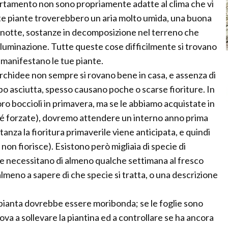
artamento non sono propriamente adatte al clima che vi
este piante troverebbero un aria molto umida, una buona
 la notte, sostanze in decomposizione nel terreno che
illuminazione. Tutte queste cose difficilmente si trovano
manifestano le tue piante.
orchidee non sempre si rovano bene in casa, e assenza di
ppo asciutta, spesso causano poche o scarse fioriture. In
o boccioli in primavera, ma se le abbiamo acquistate in
ché forzate), dovremo attendere un interno anno prima
stanza la fioritura primaverile viene anticipata, e quindi
non fiorisce). Esistono però migliaia di specie di
tre necessitano di almeno qualche settimana al fresco
i almeno a sapere di che specie si tratta, o una descrizione
la pianta dovrebbe essere moribonda; se le foglie sono
a a sollevare la piantina ed a controllare se ha ancora