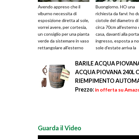
Avendo appreso che il
Buongiorno. HO una
viburno necessita di
richiesta da farvi: ho 
esposizione diretta al sole,
ciotole del diametro di
vorrei avere, per cortesia,
circa 70cm all'esterno 
un consiglio per una pianta
casa, davanti alla porta
verde da sistemare in vaso
ingresso, esposta a nor
rettangolare all'esterno
sole d'estate arriva la
sotto un portico, ch...
mattina, se ne va verso
BARILE ACQUA PIOVAN
ACQUA PIOVANA 240L CO
RIEMPIMENTO AUTOMATICO
Prezzo:
in offerta su Amaz
Guarda il Video