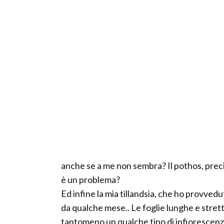
anche se a me non sembra? Il pothos, preci
è un problema?
Ed infine la mia tillandsia, che ho provvedu
da qualche mese.. Le foglie lunghe e stret
tantomeno un qualche tipo di infiorescenza