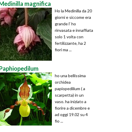
Medinilla magnifica
Ho la Medinilla da 20
giorni e siccome era
grande l' ho
rinvasata e innaffiata
solo 1 volta con
fertilizzante, ha 2
fiori ma ...
Paphiopedilum
ho una bellissima
orchidea
papiopedilium ( a
scarpetta) in un
vaso. ha iniziato a
fiorire a dicembre e
ad oggi 19.02 su 4
fio ...