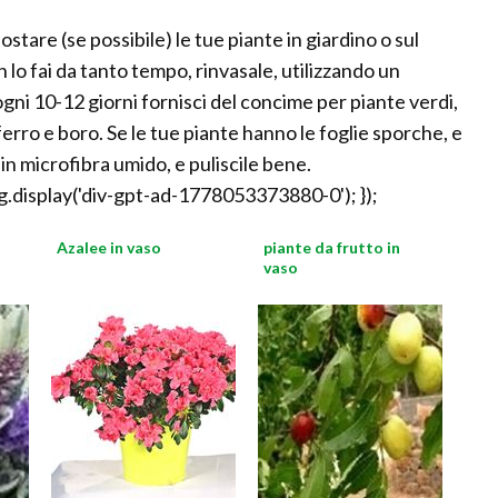
ostare (se possibile) le tue piante in giardino o sul
lo fai da tanto tempo, rinvasale, utilizzando un
 ogni 10-12 giorni fornisci del concime per piante verdi,
rro e boro. Se le tue piante hanno le foglie sporche, e
in microfibra umido, e puliscile bene.
.display('div-gpt-ad-1778053373880-0'); });
Azalee in vaso
piante da frutto in
vaso