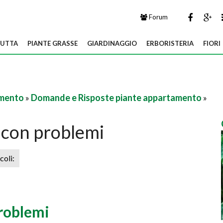
Forum
UTTA
PIANTE GRASSE
GIARDINAGGIO
ERBORISTERIA
FIORI
amento
»
Domande e Risposte piante appartamento
»
 con problemi
icoli:
roblemi