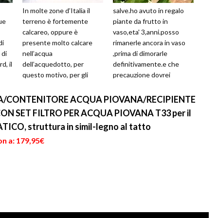
In molte zone d’Italia il
salve.ho avuto in regalo
due
terreno è fortemente
piante da frutto in
calcareo, oppure è
vaso,eta' 3,anni.posso
di
presente molto calcare
rimanerle ancora in vaso
 di
nell’acqua
,prima di dimorarle
d, il
dell’acquedotto, per
definitivamente.e che
questo motivo, per gli
precauzione dovrei
...
amanti delle piante
prendere?.grazie...
acidofile, il consiglio
A/CONTENITORE ACQUA PIOVANA/RECIPIENTE
migliore con...
N SET FILTRO PER ACQUA PIOVANA T33 per il
, struttura in simil-legno al tatto
on a: 179,95€