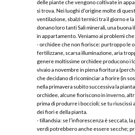
delle piante che vengono coltivate in app
si trova. Nei luoghi d’origine molte di qu
ventilazione, sbalzi termici tra il giorno e
donano loro tanti Sali minerali, una buona 
in appartamento. Veniamo ai problemi che 
- orchidee che non fiorisce: purtroppo le 
fertilizzane, scarsa illuminazione, aria tro
genere moltissime orchidee producono i lor
vivaio a novembre in piena fioritura (per
che decidano di ricominciar a fiorire (in so
nella primavera subito successiva la pianta 
orchidee, alcune fioriscono in inverno, al
prima di produrre i boccioli; se tu riusciss
dei fiori e della pianta.
- tillandsia: se l’infiorescenza è seccata, 
verdi potrebbero anche essere secche; prov