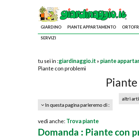
GIARDINO
PIANTE APPARTAMENTO
ORTOFR
SERVIZI
tu sei in :
giardinaggio.it
»
piante appart
Piante con problemi
Piante
altri art
In questa pagina parleremo di :
vedi anche:
Trova piante
Domanda : Piante con p