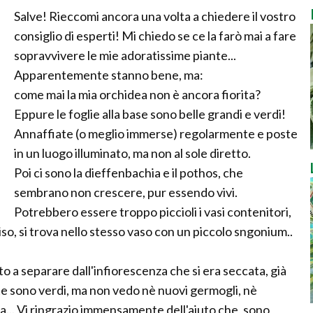
Salve! Rieccomi ancora una volta a chiedere il vostro
consiglio di esperti! Mi chiedo se ce la farò mai a fare
sopravvivere le mie adoratissime piante...
Apparentemente stanno bene, ma:
come mai la mia orchidea non è ancora fiorita?
Eppure le foglie alla base sono belle grandi e verdi!
Annaffiate (o meglio immerse) regolarmente e poste
in un luogo illuminato, ma non al sole diretto.
Poi ci sono la dieffenbachia e il pothos, che
sembrano non crescere, pur essendo vivi.
Potrebbero essere troppo piccioli i vasi contenitori,
so, si trova nello stesso vaso con un piccolo sngonium..
to a separare dall'infiorescenza che si era seccata, già
te sono verdi, ma non vedo nè nuovi germogli, nè
... Vi ringrazio immensamente dell'aiuto che, sono