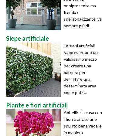
onnipresente ma
fredda e
spersonalizzante, va
sempre più di ...
Siepe artificiale
Le siepi artificiali
rappresentano un
validissimo mezzo
per creare una
barriera per
delimitare una
determinata area
come potr ...
Piante e fiori artificiali
Abbellire la casa con
i fiori è anche uno
spunto per arredare
in maniera