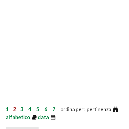
1
2
3
4
5
6
7
ordina per: pertinenza
alfabetico
data