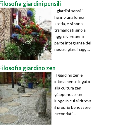
Filosofia giardini pensili
I giardini pensili
hanno una lunga
storia, e si sono
tramandati sino a
oggi diventando
parte integrante del
nostro giardinagg ...
Filosofia giardino zen
Il giardino zen è
intimamente legato
alla cultura zen
giapponese, un
luogo in cui si ritrova
il proprio benessere
circondati ...