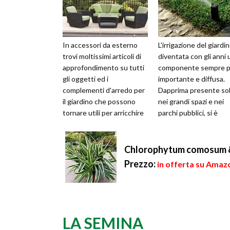
In accessori da esterno
L'irrigazione del giardi
trovi moltissimi articoli di
diventata con gli anni 
approfondimento su tutti
componente sempre p
gli oggetti ed i
importante e diffusa.
complementi d'arredo per
Dapprima presente so
il giardino che possono
nei grandi spazi e nei
tornare utili per arricchire
parchi pubblici, si è
il proprio garden e
velocemente diffusa
rendere...
anche in cas...
Chlorophytum comosum 
Prezzo:
in offerta su Amaz
LA SEMINA