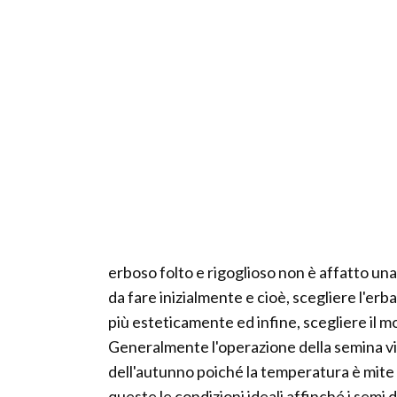
erboso folto e rigoglioso non è affatto una
da fare inizialmente e cioè, scegliere l'erb
più esteticamente ed infine, scegliere il 
Generalmente l'operazione della semina vie
dell'autunno poiché la temperatura è mite 
queste le condizioni ideali affinché i semi