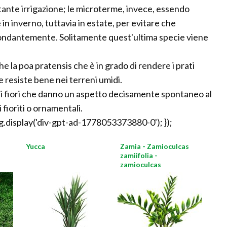
tante irrigazione; le microterme, invece, essendo
in inverno, tuttavia in estate, per evitare che
ondantemente. Solitamente quest'ultima specie viene
e la poa pratensis che è in grado di rendere i prati
re resiste bene nei terreni umidi.
coli fiori che danno un aspetto decisamente spontaneo al
 fioriti o ornamentali.
.display('div-gpt-ad-1778053373880-0'); });
Yucca
Zamia - Zamioculcas
zamiifolia -
zamioculcas