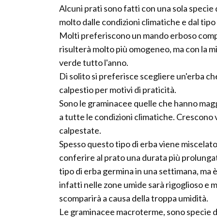
Alcuni prati sono fatti con una sola specie d
molto dalle condizioni climatiche e dal tipo
Molti preferiscono un mando erboso compo
risulterà molto più omogeneo, ma con la 
verde tutto l'anno.
Di solito si preferisce scegliere un'erba c
calpestio per motivi di praticità.
Sono le graminacee quelle che hanno maggio
a tutte le condizioni climatiche. Cresco
calpestate.
Spesso questo tipo di erba viene miscelato 
conferire al prato una durata più prolungat
tipo di erba germina in una settimana, ma 
infatti nelle zone umide sarà rigoglioso e
scomparirà a causa della troppa umidità.
Le graminacee macroterme, sono specie di