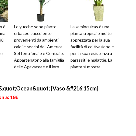
no è
Le yucche sono piante
La zamioculcas è una
una
erbacee succulente
pianta tropicale molto
iù
provenienti da ambienti
apprezzata per la sua
caldi e secchi dell’America
facilità di coltivazione e
lo
Settentrionale e Centrale.
per la sua resistenza a
Appartengono alla famiglia
parassiti e malattie. La
delle Agavaceae e il loro
pianta si mostra
genere comprende non
resistente anche in
meno ...
condizioni difficili,...
&quot;Ocean&quot; [Vaso &#216;15cm]
on a: 18€