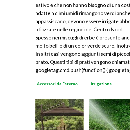
estivo e che non hanno bisogno di una cos
adatte a climi umidi rimangono verdi anche 
appassiscano, devono essere irrigate abb
utilizzate nelle regioni del Centro Nord.
Spesso nei miscugli di erbe è presente anch
molto belli e di un color verde scuro. Inolt
In altri casi vengono aggiunti semi di pic
prato. Questi tipi di prati vengono chiamati
googletag.cmd.push(function() { googletag
Accessori da Esterno
Irrigazione