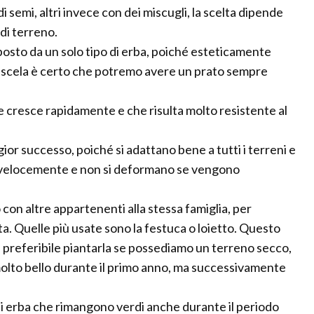
i semi, altri invece con dei miscugli, la scelta dipende
 di terreno.
sto da un solo tipo di erba, poiché esteticamente
miscela è certo che potremo avere un prato sempre
he cresce rapidamente e che risulta molto resistente al
r successo, poiché si adattano bene a tutti i terreni e
no velocemente e non si deformano se vengono
con altre appartenenti alla stessa famiglia, per
a. Quelle più usate sono la festuca o loietto. Questo
è preferibile piantarla se possediamo un terreno secco,
 molto bello durante il primo anno, ma successivamente
 erba che rimangono verdi anche durante il periodo