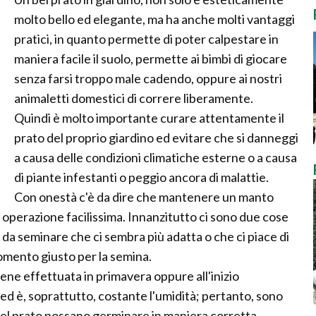
molto bello ed elegante, ma ha anche molti vantaggi
pratici, in quanto permette di poter calpestare in
maniera facile il suolo, permette ai bimbi di giocare
senza farsi troppo male cadendo, oppure ai nostri
animaletti domestici di correre liberamente.
Quindi è molto importante curare attentamente il
prato del proprio giardino ed evitare che si danneggi
a causa delle condizioni climatiche esterne o a causa
di piante infestanti o peggio ancora di malattie.
Con onestà c'è da dire che mantenere un manto
 operazione facilissima. Innanzitutto ci sono due cose
a da seminare che ci sembra più adatta o che ci piace di
momento giusto per la semina.
ne effettuata in primavera oppure all'inizio
ed è, soprattutto, costante l'umidità; pertanto, sono
 del prato possano germinare in maniera corretta.