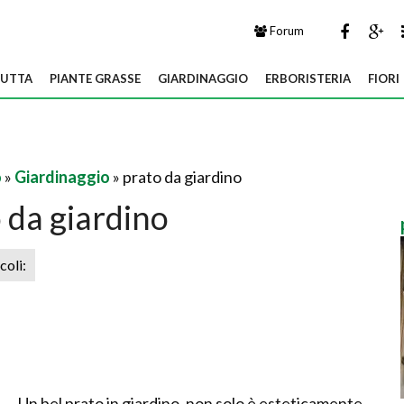
Forum
UTTA
PIANTE GRASSE
GIARDINAGGIO
ERBORISTERIA
FIORI
o
»
Giardinaggio
» prato da giardino
 da giardino
icoli:
Un bel prato in giardino, non solo è esteticamente