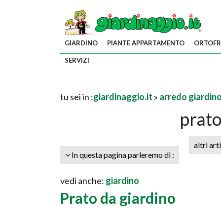
GIARDINO
PIANTE APPARTAMENTO
ORTOFR
SERVIZI
tu sei in :
giardinaggio.it
»
arredo giardin
prato
altri art
In questa pagina parleremo di :
vedi anche:
giardino
Prato da giardino