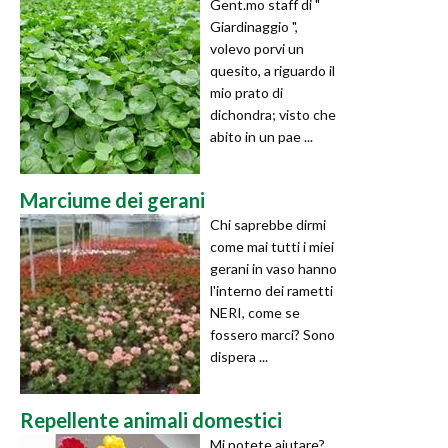
Gent.mo staff di "
Giardinaggio ",
volevo porvi un
quesito, a riguardo il
mio prato di
dichondra; visto che
abito in un pae ...
Marciume dei gerani
Chi saprebbe dirmi
come mai tutti i miei
gerani in vaso hanno
l'interno dei rametti
NERI, come se
fossero marci? Sono
dispera ...
Repellente animali domestici
Mi potete aiutare?