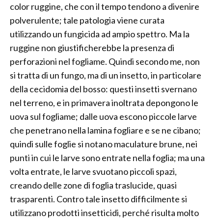
color ruggine, che con il tempo tendono a divenire
polverulente; tale patologia viene curata
utilizzando un fungicida ad ampio spettro. Ma la
ruggine non giustificherebbe la presenza di
perforazioni nel fogliame. Quindi secondo me, non
si tratta di un fungo, ma di un insetto, in particolare
della cecidomia del bosso: questi insetti svernano
nel terreno, e in primavera inoltrata depongono le
uova sul fogliame; dalle uova escono piccole larve
che penetrano nella lamina fogliare e se ne cibano;
quindi sulle foglie si notano maculature brune, nei
punti in cui le larve sono entrate nella foglia; ma una
volta entrate, le larve svuotano piccoli spazi,
creando delle zone di foglia traslucide, quasi
trasparenti. Contro tale insetto difficilmente si
utilizzano prodotti insetticidi, perché risulta molto