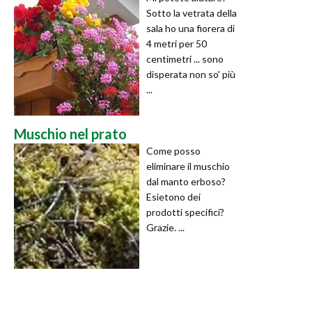
Sotto la vetrata della
sala ho una fiorera di
4 metri per 50
centimetri ... sono
disperata non so' più
...
Muschio nel prato
Come posso
eliminare il muschio
dal manto erboso?
Esietono dei
prodotti specifici?
Grazie. ...