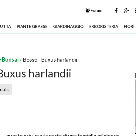
Forum
UTTA
PIANTE GRASSE
GIARDINAGGIO
ERBORISTERIA
FIORI
 Bonsai
» Bosso - Buxus harlandii
Buxus harlandii
icoli:
questo arbusto fa parte di una famiglia originaria