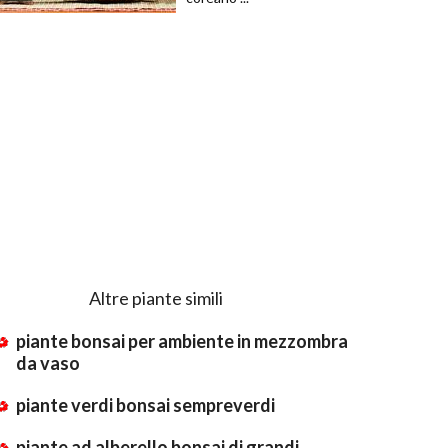
Altre piante simili
piante bonsai per ambiente in mezzombra
da vaso
piante verdi bonsai sempreverdi
piante ad alberello bonsai di grandi