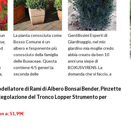
a un
La pianta conosciuta come
Gentilissimi Esperti di
se,
Bosso Comune è un
Giardinaggio, nel mio
ed
albero e l’esponente più
giardino mia moglie credo
conosciuto della famiglia
abbia creato da ben 10
delle Buxaceae. Questa
anni una siepe di
e
contiene 4/5 generi (a
BOXUSVIRENS. La
a,
seconda delle
domanda che vi faccio, a
...
classificazioni) con circa 60
conferma di quanto leggo
specie di alber...
sulle varie sch...
dellatore di Rami di Albero Bonsai Bender, Pinzette
Regolazione del Tronco Lopper Strumento per
n a: 51,99€