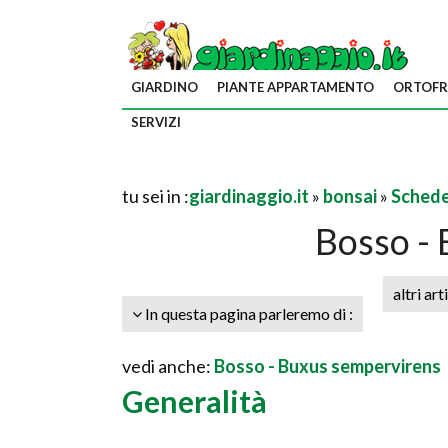
GIARDINO
PIANTE APPARTAMENTO
ORTOFR
SERVIZI
tu sei in :
giardinaggio.it
»
bonsai
»
Schede
Bosso - 
altri art
In questa pagina parleremo di :
vedi anche:
Bosso - Buxus sempervirens
Generalità