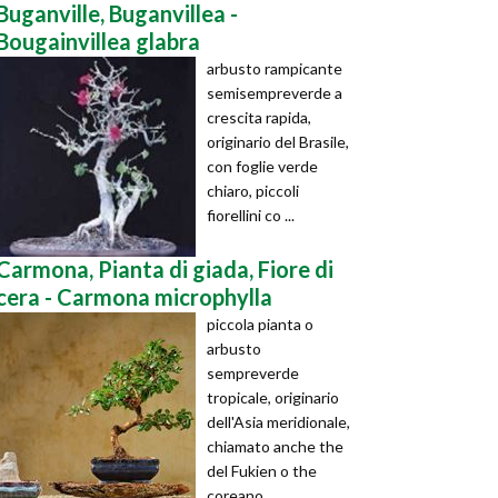
Buganville, Buganvillea -
Bougainvillea glabra
arbusto rampicante
semisempreverde a
crescita rapida,
originario del Brasile,
con foglie verde
chiaro, piccoli
fiorellini co ...
Carmona, Pianta di giada, Fiore di
cera - Carmona microphylla
piccola pianta o
arbusto
sempreverde
tropicale, originario
dell'Asia meridionale,
chiamato anche the
del Fukien o the
coreano ...