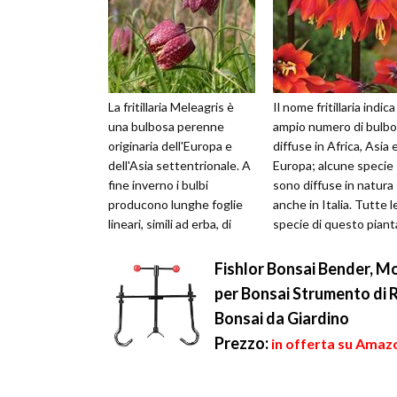
La fritillaria Meleagris è
Il nome fritillaria indic
una bulbosa perenne
ampio numero di bulbo
originaria dell'Europa e
diffuse in Africa, Asia 
dell'Asia settentrionale. A
Europa; alcune specie
fine inverno i bulbi
sono diffuse in natura
producono lunghe foglie
anche in Italia. Tutte l
lineari, simili ad erba, di
specie di questo piant
colore verde brillante, e f...
chiamata anche bossolo
Fishlor Bonsai Bender, Mo
per Bonsai Strumento di 
Bonsai da Giardino
Prezzo:
in offerta su Amazo