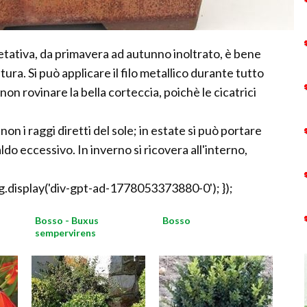
getativa, da primavera ad autunno inoltrato, è bene
tura. Si può applicare il filo metallico durante tutto
on rovinare la bella corteccia, poichè le cicatrici
on i raggi diretti del sole; in estate si può portare
ldo eccessivo. In inverno si ricovera all'interno,
.display('div-gpt-ad-1778053373880-0'); });
Bosso - Buxus
Bosso
sempervirens