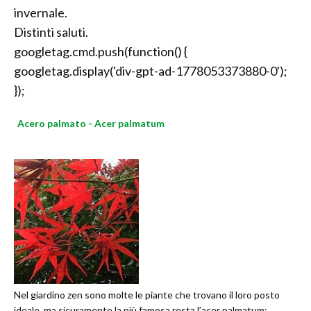
invernale.
Distinti saluti.
googletag.cmd.push(function() {
googletag.display('div-gpt-ad-1778053373880-0');
});
Acero palmato - Acer palmatum
Nel giardino zen sono molte le piante che trovano il loro posto
ideale, ma sicuramente la più famosa resta l’acer palmatum;