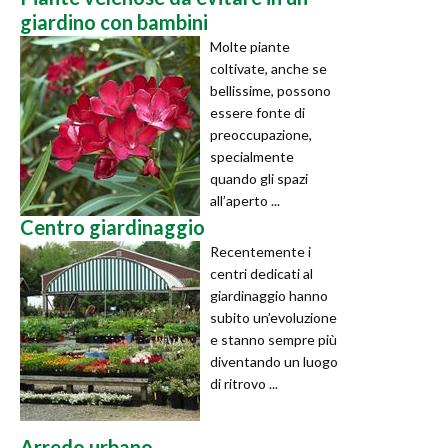
giardino con bambini
Molte piante
coltivate, anche se
bellissime, possono
essere fonte di
preoccupazione,
specialmente
quando gli spazi
all’aperto ...
Centro giardinaggio
Recentemente i
centri dedicati al
giardinaggio hanno
subito un’evoluzione
e stanno sempre più
diventando un luogo
di ritrovo ...
Arredo urbano