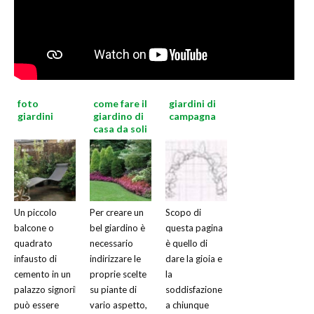
foto
come fare il
giardini di
giardini
giardino di
campagna
casa da soli
Un piccolo
Per creare un
Scopo di
balcone o
bel giardino è
questa pagina
quadrato
necessario
è quello di
infausto di
indirizzare le
dare la gioia e
cemento in un
proprie scelte
la
palazzo signorile,
su piante di
soddisfazione
può essere
vario aspetto,
a chiunque