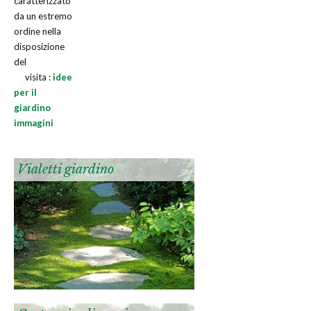
caratterizzato
da un estremo
ordine nella
disposizione
del
visita :
idee
per il
giardino
immagini
Vialetti giardino