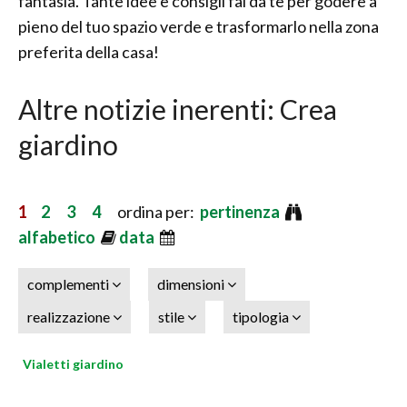
fantasia. Tante idee e consigli fai da te per godere a
pieno del tuo spazio verde e trasformarlo nella zona
preferita della casa!
Altre notizie inerenti: Crea
giardino
1
2
3
4
ordina per:
pertinenza
alfabetico
data
complementi
dimensioni
realizzazione
stile
tipologia
Vialetti giardino