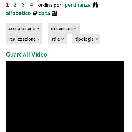
1
2
3
4
ordina per:
pertinenza
alfabetico
data
complementi
dimensioni
realizzazione
stile
tipologia
Guarda il Video