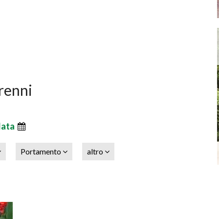
erenni
data
Portamento
altro