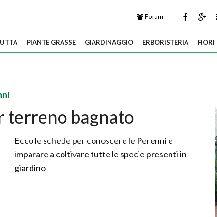
Forum
UTTA
PIANTE GRASSE
GIARDINAGGIO
ERBORISTERIA
FIORI
nni
r terreno bagnato
Ecco le schede per conoscere le Perenni e
imparare a coltivare tutte le specie presenti in
giardino