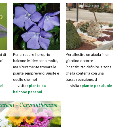
i di
Per arredare il proprio
Per allestire un aiuola in un
ci
balcone le idee sono molte,
giardino occorre
ma sicuramente trovare le
innanzitutto definire la zona
piante sempreverdi giuste è
che la conterrà con una
quello che mol
bassa recinzione, d
ari
visita :
piante da
visita :
piante per aiuole
balcone perenni
antemi - Chrysanthemum