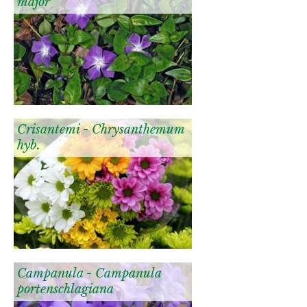
major
Crisantemi - Chrysanthemum
hyb.
Campanula - Campanula
portenschlagiana