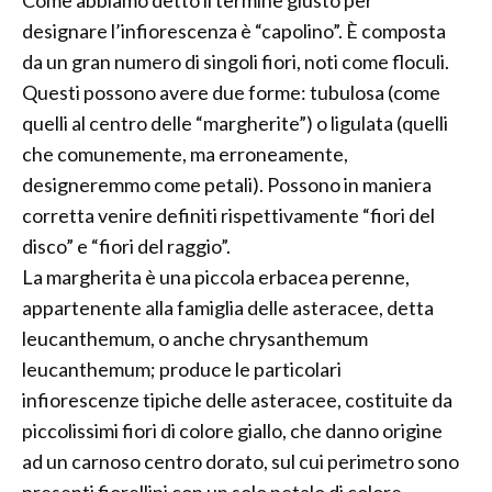
Come abbiamo detto il termine giusto per
designare l’infiorescenza è “capolino”. È composta
da un gran numero di singoli fiori, noti come floculi.
Questi possono avere due forme: tubulosa (come
quelli al centro delle “margherite”) o ligulata (quelli
che comunemente, ma erroneamente,
designeremmo come petali). Possono in maniera
corretta venire definiti rispettivamente “fiori del
disco” e “fiori del raggio”.
La margherita è una piccola erbacea perenne,
appartenente alla famiglia delle asteracee, detta
leucanthemum, o anche chrysanthemum
leucanthemum; produce le particolari
infiorescenze tipiche delle asteracee, costituite da
piccolissimi fiori di colore giallo, che danno origine
ad un carnoso centro dorato, sul cui perimetro sono