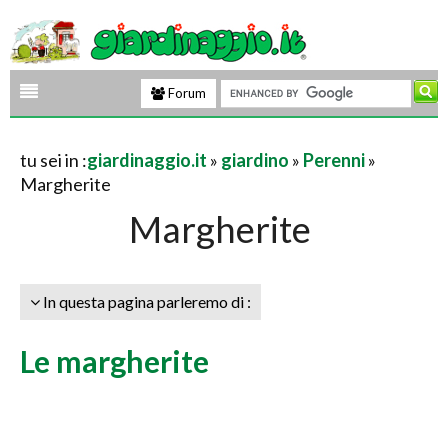
Forum
tu sei in :
giardinaggio.it
»
giardino
»
Perenni
»
Margherite
Margherite
In questa pagina parleremo di :
Le margherite