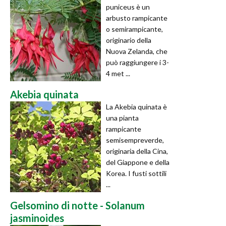
puniceus è un
arbusto rampicante
o semirampicante,
originario della
Nuova Zelanda, che
può raggiungere i 3-
4 met ...
Akebia quinata
La Akebia quinata è
una pianta
rampicante
semisempreverde,
originaria della Cina,
del Giappone e della
Korea. I fusti sottili
...
Gelsomino di notte - Solanum
jasminoides