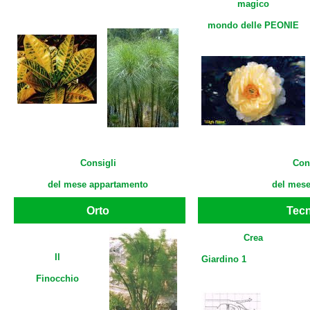
magico
mondo delle PEONIE
Consigli
Con
del mese appartamento
del mese
Orto
Tec
Crea
Il
Giardino 1
Finocchio