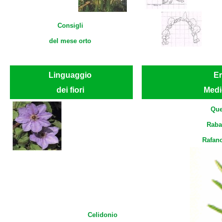
Consigli
del mese orto
Linguaggio
E
dei fiori
Medi
Que
Raba
Rafan
Celidonio