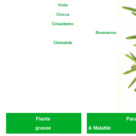
Viola
Ciocca
Crisantemo
Rosmarino
Clematide
Piante
Para
grasse
& Malattie