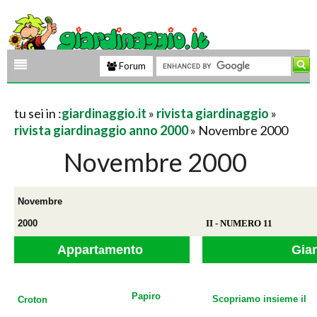
Forum
tu sei in :
giardinaggio.it
»
rivista giardinaggio
»
rivista giardinaggio anno 2000
» Novembre 2000
Novembre 2000
Novembre
2000
II - NUMERO 11
Appart
mento
Gia
a
Papiro
Scopriamo insieme il
Croton