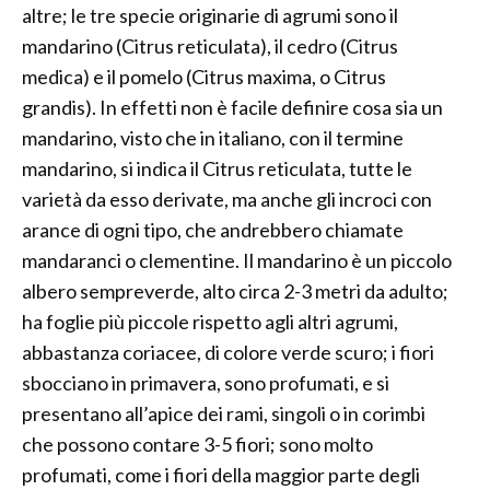
altre; le tre specie originarie di agrumi sono il
mandarino (Citrus reticulata), il cedro (Citrus
medica) e il pomelo (Citrus maxima, o Citrus
grandis). In effetti non è facile definire cosa sia un
mandarino, visto che in italiano, con il termine
mandarino, si indica il Citrus reticulata, tutte le
varietà da esso derivate, ma anche gli incroci con
arance di ogni tipo, che andrebbero chiamate
mandaranci o clementine. Il mandarino è un piccolo
albero sempreverde, alto circa 2-3 metri da adulto;
ha foglie più piccole rispetto agli altri agrumi,
abbastanza coriacee, di colore verde scuro; i fiori
sbocciano in primavera, sono profumati, e si
presentano all’apice dei rami, singoli o in corimbi
che possono contare 3-5 fiori; sono molto
profumati, come i fiori della maggior parte degli