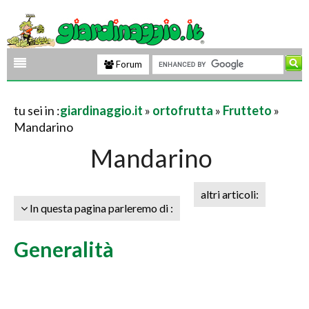
Forum
tu sei in :
giardinaggio.it
»
ortofrutta
»
Frutteto
»
Mandarino
Mandarino
altri articoli:
In questa pagina parleremo di :
Generalità