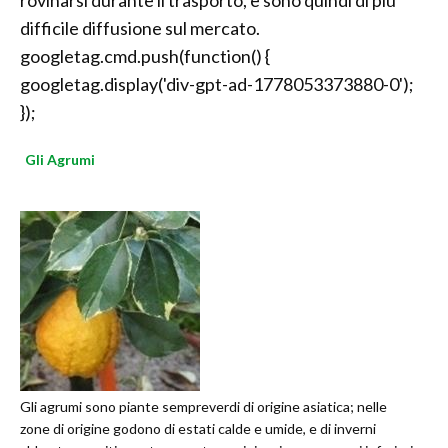
rovinarsi durante il trasporto, e sono quindi di più
difficile diffusione sul mercato.
googletag.cmd.push(function() {
googletag.display('div-gpt-ad-1778053373880-0');
});
Gli Agrumi
Gli agrumi sono piante sempreverdi di origine asiatica; nelle
zone di origine godono di estati calde e umide, e di inverni