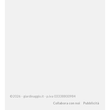
©2026 - giardinaggio.it - p.iva 03338800984
Collabora con noi
Pubblicità