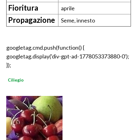
Fioritura
aprile
Propagazione
Seme, innesto
googletag.cmd.push(function() {
googletag.display('div-gpt-ad-1778053373880-0');
});
Ciliegio