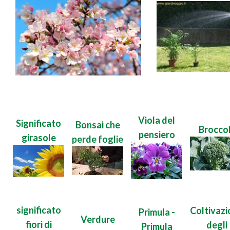
Viola del
Significato
Bonsai che
Broccol
pensiero
girasole
perde foglie
significato
Coltivazi
Primula -
Verdure
fiori di
degli
Primula