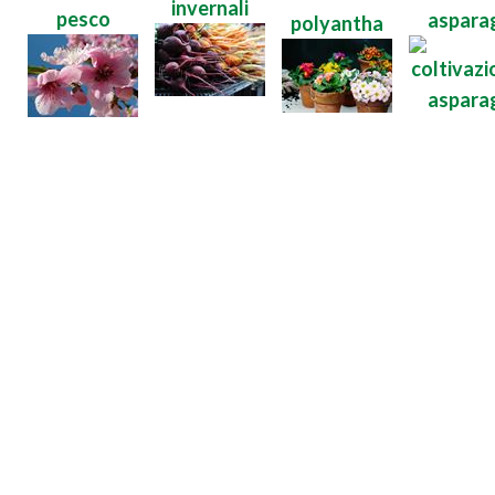
invernali
pesco
aspara
polyantha