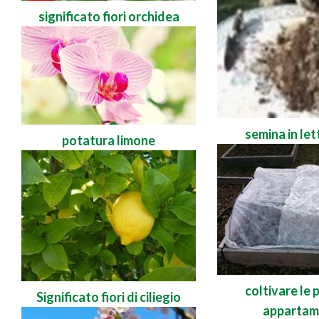
significato fiori orchidea
semina in let
potatura limone
coltivare le 
Significato fiori di ciliegio
appartam