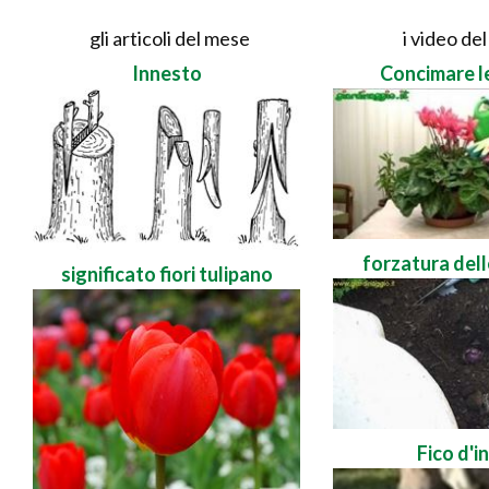
gli articoli del mese
i video de
Innesto
Concimare l
forzatura del
significato fiori tulipano
Fico d'i