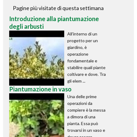
Pagine più visitate di questa settimana
Introduzione alla piantumazione
degli arbusti
All'interno di un
progetto per un
giardino, è
operazione
fondamentale e
stabilire quali piante
coltivare e dove. Tra
gli elem ...
Piantumazione in vaso
Una delle prime
operazioni da
compiere è la messa
a dimora di una
pianta. Essa può
trovarsi in un vaso e
dover essere