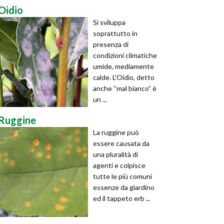
Oidio
Si sviluppa
soprattutto in
presenza di
condizioni climatiche
umide, mediamente
calde. L'Oidio, detto
anche “mal bianco” è
un ...
Ruggine
La ruggine può
essere causata da
una pluralità di
agenti e colpisce
tutte le più comuni
essenze da giardino
ed il tappeto erb ...