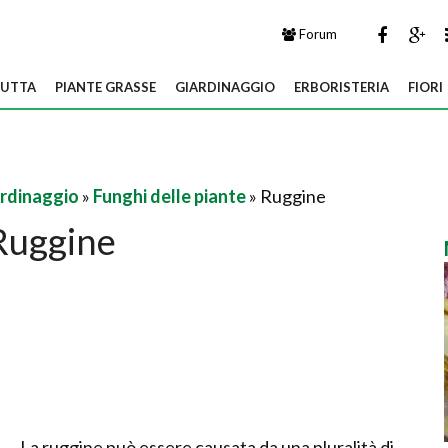
Forum
UTTA
PIANTE GRASSE
GIARDINAGGIO
ERBORISTERIA
FIORI
ardinaggio
»
Funghi delle piante
» Ruggine
Ruggine
La ruggine può essere causata da una pluralità di