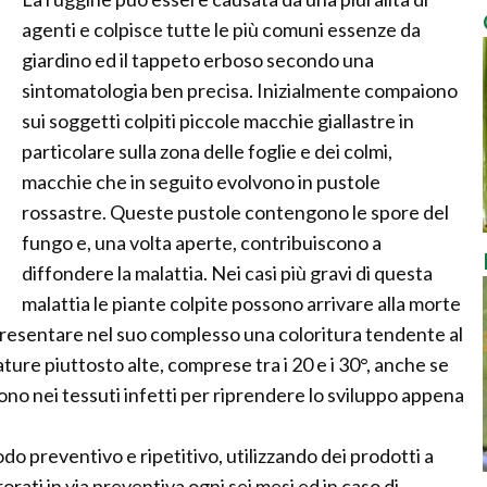
agenti e colpisce tutte le più comuni essenze da
giardino ed il tappeto erboso secondo una
sintomatologia ben precisa. Inizialmente compaiono
sui soggetti colpiti piccole macchie giallastre in
particolare sulla zona delle foglie e dei colmi,
macchie che in seguito evolvono in pustole
rossastre. Queste pustole contengono le spore del
fungo e, una volta aperte, contribuiscono a
diffondere la malattia. Nei casi più gravi di questa
malattia le piante colpite possono arrivare alla morte
 presentare nel suo complesso una coloritura tendente al
ture piuttosto alte, comprese tra i 20 e i 30°, anche se
ono nei tessuti infetti per riprendere lo sviluppo appena
do preventivo e ripetitivo, utilizzando dei prodotti a
rati in via preventiva ogni sei mesi ed in caso di