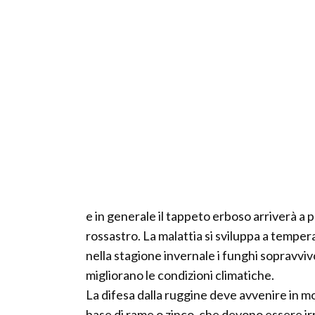
e in generale il tappeto erboso arriverà a
rossastro. La malattia si sviluppa a tempera
nella stagione invernale i funghi sopravviv
migliorano le condizioni climatiche.
La difesa dalla ruggine deve avvenire in mo
base di rame o zinco, che devono essere irro