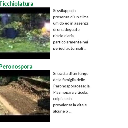
Ticchiolatura
Si sviluppa in
presenza di un clima
umido ed in assenza
di un adeguato
riciclo d’aria,
particolarmente nei
periodi autunnali ...
Peronospora
Si tratta di un fungo
della famiglia delle
Peronosporaceae: la
Plasmopara viticola;
colpisce in
prevalenza la vite e
alcune p ...