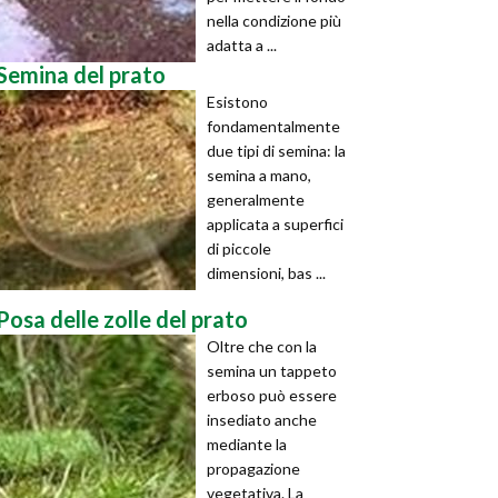
nella condizione più
adatta a ...
Semina del prato
Esistono
fondamentalmente
due tipi di semina: la
semina a mano,
generalmente
applicata a superfici
di piccole
dimensioni, bas ...
Posa delle zolle del prato
Oltre che con la
semina un tappeto
erboso può essere
insediato anche
mediante la
propagazione
vegetativa. La