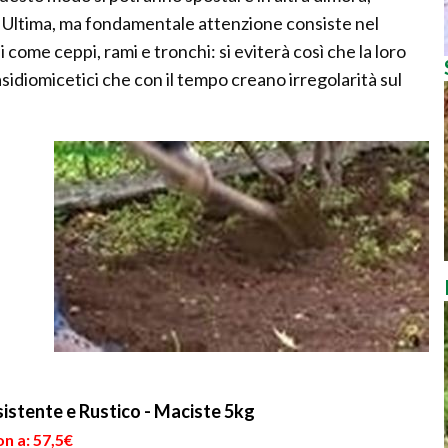
 Ultima, ma fondamentale attenzione consiste nel
i come ceppi, rami e tronchi: si eviterà così che la loro
sidiomicetici che con il tempo creano irregolarità sul
istente e Rustico - Maciste 5kg
n a: 57,5€