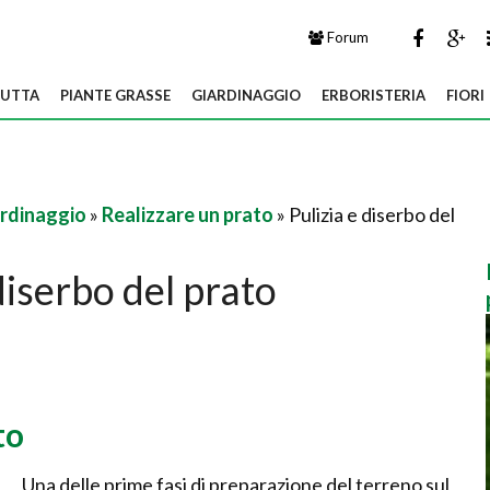
Forum
UTTA
PIANTE GRASSE
GIARDINAGGIO
ERBORISTERIA
FIORI
ardinaggio
»
Realizzare un prato
» Pulizia e diserbo del
diserbo del prato
to
Una delle prime fasi di preparazione del terreno sul