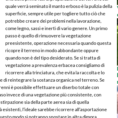
quale verrà seminato il manto erboso è la pulizia della
superficie, sempre utile per togliere tutto ciò che
potrebbe creare dei problemi nella lavorazione,
come legno, sassi e inerti di vario genere. Un primo
passo è quello di rimuovere la vegetazione
preesistente, operazione necessaria quando questa
ricopre il terreno in modo abbondante oppure
quando non è del tipo desiderato. Se si tratta di
vegetazione a prevalenza erbacea consigliamo di
ricorrere alla trinciatura, che evita la raccolta e lo
e di reintegrare la sostanza organica nel terreno. Se
enni è possibile effettuare un diserbo totale con
caso invece di una vegetazione più consistente, con
stirpazione sia della parte aerea sia di quella
ià esistenti, l'ideale sarebbe ricorrere all'asportazione
questo modo si potranno spostare in altra dimora,