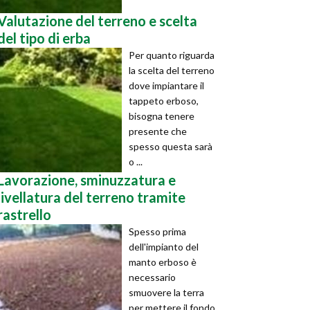
Valutazione del terreno e scelta
del tipo di erba
Per quanto riguarda
la scelta del terreno
dove impiantare il
tappeto erboso,
bisogna tenere
presente che
spesso questa sarà
o ...
Lavorazione, sminuzzatura e
livellatura del terreno tramite
rastrello
Spesso prima
dell'impianto del
manto erboso è
necessario
smuovere la terra
per mettere il fondo