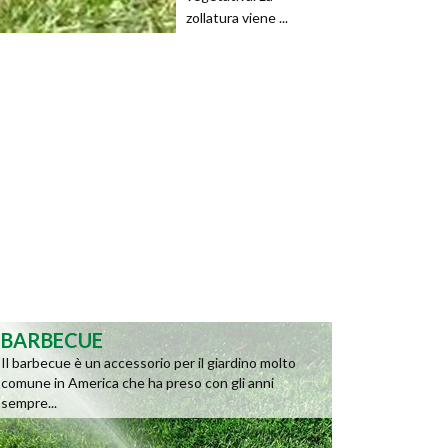
zollatura viene ...
BARBECUE
Il barbecue è un accessorio per il giardino molto
comune in America che ha preso con gli anni
sempre...