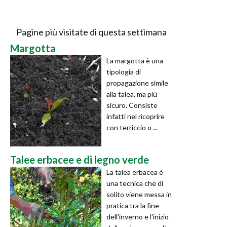
Pagine più visitate di questa settimana
Margotta
La margotta è una
tipologia di
propagazione simile
alla talea, ma più
sicuro. Consiste
infatti nel ricoprire
con terriccio o ...
Talee erbacee e di legno verde
La talea erbacea è
una tecnica che di
solito viene messa in
pratica tra la fine
dell'inverno e l'inizio