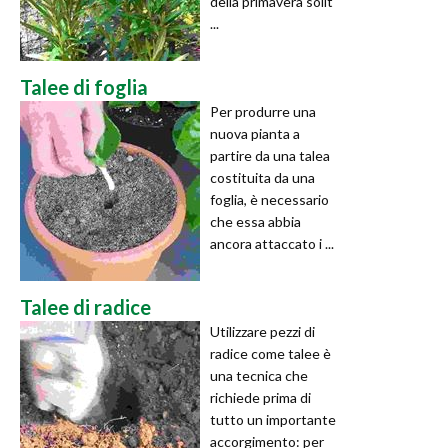
della primavera solit
...
Talee di foglia
Per produrre una
nuova pianta a
partire da una talea
costituita da una
foglia, è necessario
che essa abbia
ancora attaccato i ...
Talee di radice
Utilizzare pezzi di
radice come talee è
una tecnica che
richiede prima di
tutto un importante
accorgimento: per